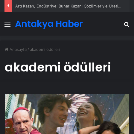
Artı Kazan, Endüstriyel Buhar Kazanı Çözümleriyle Üretim Tesislerine Verimli Sistemler Sunuyor
Antakya Haber
Menü
A
Anasayfa
/
akademi ödülleri
akademi ödülleri