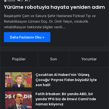
Editör
0
3
Yürüme robotuyla hayata yeniden adım
Başakşehir Çam ve Sakura Şehir Hastanesi Fiziksel Tıp ve
Rehabilitasyon Uzmanı Doç. Dr. Ümit Yalçın, rotobotik
rehabilitasyon hakkında bilgiler verdi.…
Daha Fazlasını Oku »
Popüler
Son
Yorumlar
Çocuktan Al Haberi’nin ‘Güneş
Çocuğu’ Poyraz Fidan büyüdü! İşte
son hali!
Fatih Erbakan: Bir yanda ABD, bir
yanda YPG biz de Emevi Camii’nde
namaz kılıyoruz