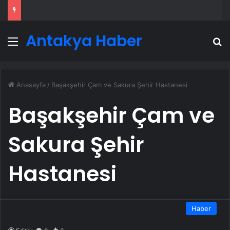
Antakya Haber
Menü
A
Anasayfa
/
Başakşehir Çam ve Sakura Şehir Hastanesi
Başakşehir Çam ve
Sakura Şehir
Hastanesi
Haber