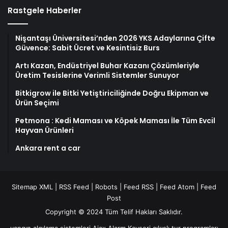
Rastgele Haberler
Nişantaşı Üniversitesi’nden 2026 YKS Adaylarına Çifte
Güvence: Sabit Ücret ve Kesintisiz Burs
Artı Kazan, Endüstriyel Buhar Kazanı Çözümleriyle
Üretim Tesislerine Verimli Sistemler Sunuyor
Bitkigrow ile Bitki Yetiştiriciliğinde Doğru Ekipman ve
Ürün Seçimi
Petmona : Kedi Maması ve Köpek Maması İle Tüm Evcil
Hayvan Ürünleri
Ankara rent a car
Sitemap XML
|
RSS Feed
|
Robots
|
Feed RSS
|
Feed Atom
|
Feed
Post
Copyright © 2024 Tüm Telif Hakları Saklıdır.
yangın algılama sistemleri
Ajax Alarm
Kayseri çıkışlı tur programları