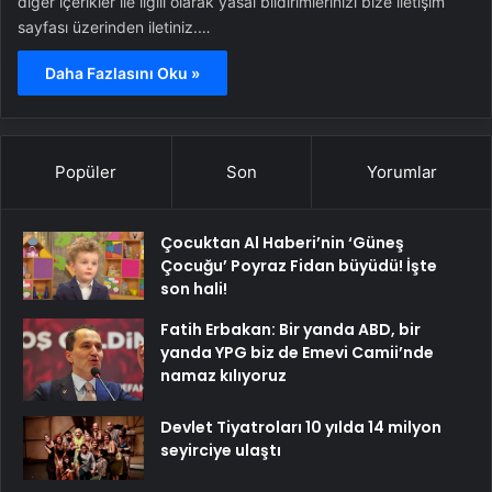
diğer içerikler ile ilgili olarak yasal bildirimlerinizi bize iletişim
sayfası üzerinden iletiniz.…
Daha Fazlasını Oku »
Popüler
Son
Yorumlar
Çocuktan Al Haberi’nin ‘Güneş
Çocuğu’ Poyraz Fidan büyüdü! İşte
son hali!
Fatih Erbakan: Bir yanda ABD, bir
yanda YPG biz de Emevi Camii’nde
namaz kılıyoruz
Devlet Tiyatroları 10 yılda 14 milyon
seyirciye ulaştı