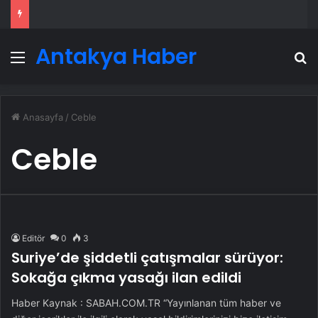
Antakya Haber
Menü
A
Anasayfa
/
Ceble
Ceble
Editör
0
3
Suriye’de şiddetli çatışmalar sürüyor:
Sokağa çıkma yasağı ilan edildi
Haber Kaynak : SABAH.COM.TR “Yayınlanan tüm haber ve