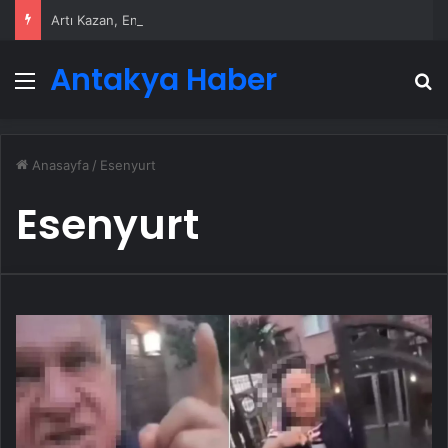
Artı Kazan, Endüstriyel Buhar Kazanı Çözümleriyle Üretim Tesislerine Verimli Sistemler Sunuyor
Antakya Haber
Menü
A
Anasayfa
/
Esenyurt
Esenyurt