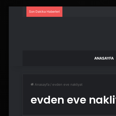
Son Dakika Haberleri
ANASAYFA
Anasayfa
/
evden eve nakliyat
evden eve nakli