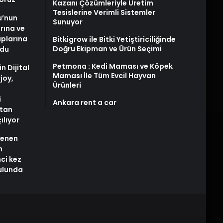
Kazanı Çözümleriyle Üretim
Tesislerine Verimli Sistemler
u’nun
Sunuyor
arına ve
plarına
Bitkigrow ile Bitki Yetiştiriciliğinde
Doğru Ekipman ve Ürün Seçimi
ldu
Petmona : Kedi Maması ve Köpek
n Dijital
Maması İle Tüm Evcil Hayvan
joy,
Ürünleri
i
Ankara rent a car
tan
ılıyor
stenen
n
nci kez
rulunda