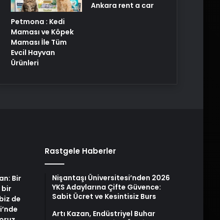
Ankara rent a car
Petmona : Kedi
Maması ve Köpek
Maması İle Tüm
Evcil Hayvan
Ürünleri
Rastgele Haberler
Nişantaşı Üniversitesi’nden 2026
an: Bir
YKS Adaylarına Çifte Güvence:
 bir
Sabit Ücret ve Kesintisiz Burs
biz de
i’nde
Artı Kazan, Endüstriyel Buhar
yoruz