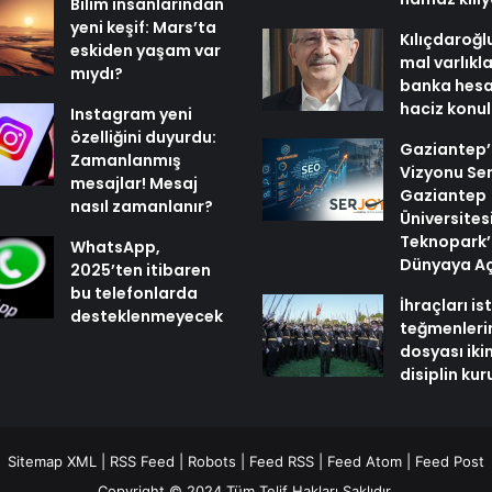
Bilim insanlarından
yeni keşif: Mars’ta
Kılıçdaroğl
eskiden yaşam var
mal varlıkl
mıydı?
banka hesa
haciz konu
Instagram yeni
özelliğini duyurdu:
Gaziantep’i
Zamanlanmış
Vizyonu Ser
mesajlar! Mesaj
Gaziantep
nasıl zamanlanır?
Üniversites
Teknopark’
WhatsApp,
Dünyaya Aç
2025’ten itibaren
bu telefonlarda
İhraçları i
desteklenmeyecek
teğmenleri
dosyası iki
disiplin ku
Sitemap XML
|
RSS Feed
|
Robots
|
Feed RSS
|
Feed Atom
|
Feed Post
Copyright © 2024 Tüm Telif Hakları Saklıdır.