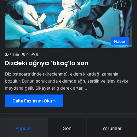
Haber
Editör
0
6
Dizdeki ağrıya ‘tıkaç’la son
Diz osteoartritinde (kireçlenme), eklem kıkırdağı zamanla
bozulur. Bunun sonucunda eklemde ağrı, sertlik ve işlev kaybı
meydana gelir. Şikayetler giderek artar.…
Daha Fazlasını Oku »
Popüler
Son
Yorumlar