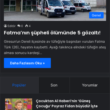
Genel
Editör
0
4
Fatma’nın şüpheli ölümünde 5 gözaltı!
Giresun’un Dereli ilçesinde av tüfeğiyle başından vurulan Fatma
Türk (26), hayatını kaybetti. Ayağı takılınca elindeki tüfeğin ateş
alması sonucu kardeşi…
Daha Fazlasını Oku »
Popüler
Son
Yorumlar
Çocuktan Al Haberi’nin ‘Güneş
Çocuğu’ Poyraz Fidan büyüdü! İşte