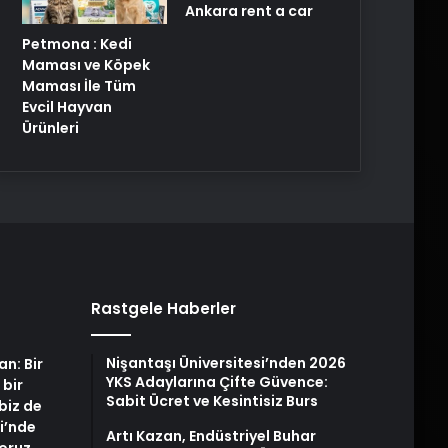
Ankara rent a car
Petmona : Kedi
Maması ve Köpek
Maması İle Tüm
Evcil Hayvan
Ürünleri
Rastgele Haberler
Nişantaşı Üniversitesi’nden 2026
an: Bir
YKS Adaylarına Çifte Güvence:
 bir
Sabit Ücret ve Kesintisiz Burs
biz de
i’nde
Artı Kazan, Endüstriyel Buhar