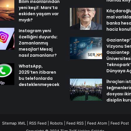
namaz kılı
Bilim insanlarından
yeni keşif: Mars’ta
Kılıçdaroğl
eskiden yaşam var
mal varlıkl
mıydı?
banka hesa
haciz konu
Instagram yeni
özelliğini duyurdu:
Gaziantep’i
Zamanlanmış
Vizyonu Ser
mesajlar! Mesaj
Gaziantep
nasıl zamanlanır?
Üniversites
Teknopark’
WhatsApp,
Dünyaya Aç
2025’ten itibaren
bu telefonlarda
İhraçları i
desteklenmeyecek
teğmenleri
dosyası iki
disiplin ku
Sitemap XML
|
RSS Feed
|
Robots
|
Feed RSS
|
Feed Atom
|
Feed Post