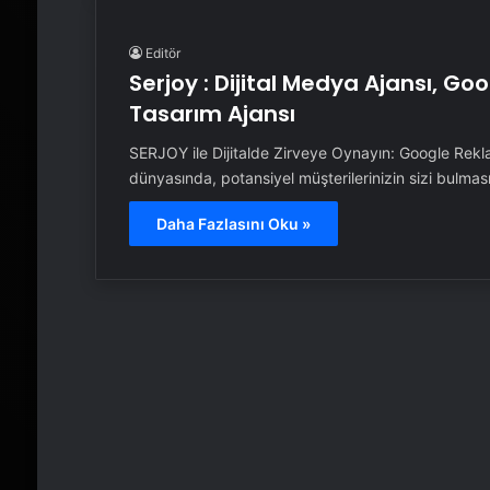
Editör
Serjoy : Dijital Medya Ajansı, G
Tasarım Ajansı
SERJOY ile Dijitalde Zirveye Oynayın: Google Rek
dünyasında, potansiyel müşterilerinizin sizi bulma
Daha Fazlasını Oku »