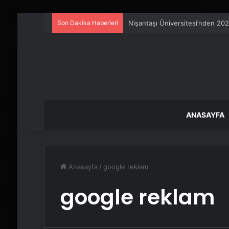
Son Dakika Haberleri
Nişantaşı Üniversitesi’nden 202
ANASAYFA
Anasayfa
/
google reklam
google reklam