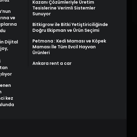
yoruz
Kazanı Çözümleriyle Üretim
Tesislerine Verimli Sistemler
u’nun
Sunuyor
arına ve
plarına
Bitkigrow ile Bitki Yetiştiriciliğinde
Doğru Ekipman ve Ürün Seçimi
ldu
Petmona : Kedi Maması ve Köpek
n Dijital
Maması İle Tüm Evcil Hayvan
joy,
Ürünleri
i
Ankara rent a car
tan
ılıyor
stenen
n
nci kez
rulunda