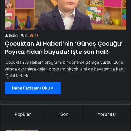
Editör
0
78
Çocuktan Al Haberi’nin ‘Güneş Çocuğu’
Poyraz Fidan büyüdü! İşte son hali!
‘Çocuktan Al Haberi’ programı bir döneme damga vurdu. 2016
yılında ekranlara gelen program birçok ismi de hayatımıza kattı.
‘Çakıl bebek’…
Daha Fazlasını Oku »
Popüler
Son
Yorumlar