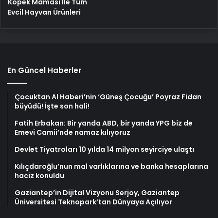
Köpek Maması İle Tüm
Evcil Hayvan Ürünleri
En Güncel Haberler
Çocuktan Al Haberi’nin ‘Güneş Çocuğu’ Poyraz Fidan
büyüdü! İşte son hali!
Fatih Erbakan: Bir yanda ABD, bir yanda YPG biz de
Emevi Camii’nde namaz kılıyoruz
Devlet Tiyatroları 10 yılda 14 milyon seyirciye ulaştı
Kılıçdaroğlu’nun mal varlıklarına ve banka hesaplarına
haciz konuldu
Gaziantep’in Dijital Vizyonu Serjoy, Gaziantep
Üniversitesi Teknopark’tan Dünyaya Açılıyor