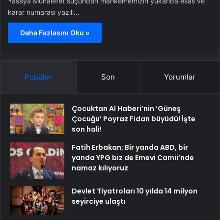
Yasaya Muhalefet suçundan mahkememizin yukarıda esas ve
karar numarası yazılı…
Daha Fazlasını Oku »
Popüler
Son
Yorumlar
Çocuktan Al Haberi’nin ‘Güneş
Çocuğu’ Poyraz Fidan büyüdü! İşte
son hali!
Fatih Erbakan: Bir yanda ABD, bir
yanda YPG biz de Emevi Camii’nde
namaz kılıyoruz
Devlet Tiyatroları 10 yılda 14 milyon
seyirciye ulaştı