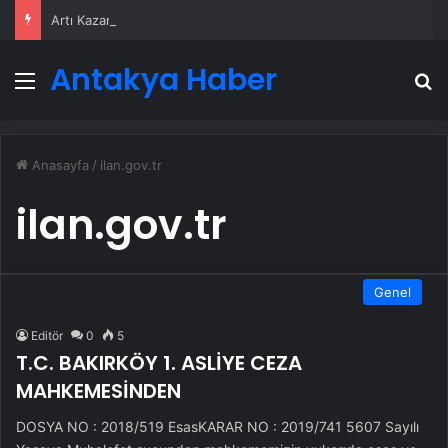
Artı Kazan, Endüstriyel Buhar Kazanı Çözümleriyle Üretim Tesislerine Verimli Sistemler Sunuyor
Antakya Haber
Menü
A
Anasayfa
/
ilan.gov.tr
ilan.gov.tr
Genel
Editör
0
5
T.C. BAKIRKÖY 1. ASLİYE CEZA
MAHKEMESİNDEN
DOSYA NO : 2018/519 EsasKARAR NO : 2019/741 5607 Sayılı