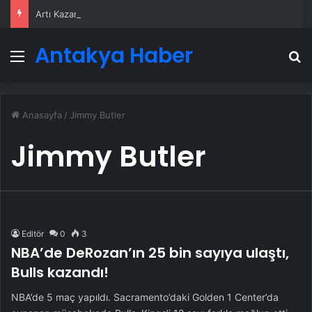
Artı Kazan, Endüstriyel Buhar Kazanı Çözümleriyle Üretim Tesislerine Verimli Sistemler Sunuyor
Antakya Haber
Menü
A
Anasayfa
/
Jimmy Butler
Jimmy Butler
Editör
0
3
NBA’de DeRozan’ın 25 bin sayıya ulaştı,
Bulls kazandı!
NBA’de 5 maç yapıldı. Sacramento’daki Golden 1 Center’da