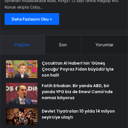
oynanan müsabakada Bulls, Kings’i 12 sayı farkla mağlup etti.
Konuk ekipte Coby…
Daha Fazlasını Oku »
Popüler
Son
Yorumlar
Çocuktan Al Haberi’nin ‘Güneş
Çocuğu’ Poyraz Fidan büyüdü! İşte
son hali!
Fatih Erbakan: Bir yanda ABD, bir
yanda YPG biz de Emevi Camii’nde
namaz kılıyoruz
Devlet Tiyatroları 10 yılda 14 milyon
seyirciye ulaştı