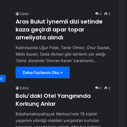
Editör
0
3
Aras Bulut İynemli dizi setinde
kaza geçirdi apar topar
ameliyata alındı
Kadrosunda Uğur Polat, Taner Ölmez, Onur Saylak,
Melis Sezen, Seda Akman gibi isimlerin yer aldığı
‘Deha’ dizisinde ‘Devran Karan’ karakterini…
Daha Fazlasını Oku »
el
Editör
0
3
Bolu’daki Otel Yangınında
Korkunç Anlar
BoluKartalkayaKayak Merkezi’nde 78 kişinin
yaşamını yitirdiği oteldeki yangından kurtulan
personel, yaşadıklarını anlattı. Mini bar bölümü