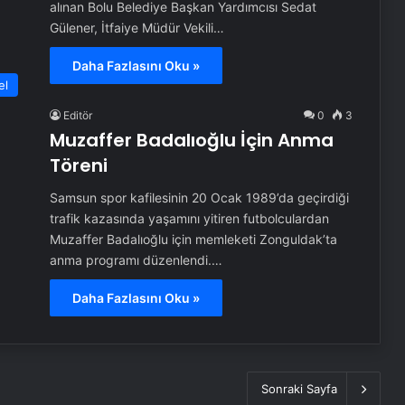
alınan Bolu Belediye Başkan Yardımcısı Sedat
Gülener, İtfaiye Müdür Vekili…
Daha Fazlasını Oku »
el
Editör
0
3
Muzaffer Badalıoğlu İçin Anma
Töreni
Samsun spor kafilesinin 20 Ocak 1989’da geçirdiği
trafik kazasında yaşamını yitiren futbolculardan
Muzaffer Badalıoğlu için memleketi Zonguldak’ta
anma programı düzenlendi.…
Daha Fazlasını Oku »
Sonraki Sayfa