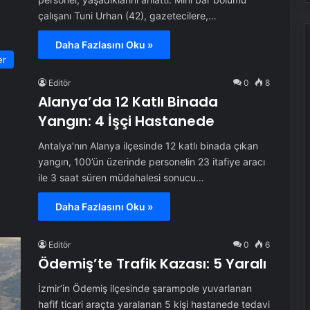
çalışanı Tuni Urhan (42), gazetecilere,…
Daha Fazlasını Oku »
er
Editör
0
8
Alanya’da 12 Katlı Binada
Yangın: 4 İşçi Hastanede
Antalya’nın Alanya ilçesinde 12 katlı binada çıkan
yangın, 100’ün üzerinde personelin 23 itafiye aracı
ile 3 saat süren müdahalesi sonucu…
Daha Fazlasını Oku »
Editör
0
6
Ödemiş’te Trafik Kazası: 5 Yaralı
İzmir’in Ödemiş ilçesinde şarampole yuvarlanan
hafif ticari araçta yaralanan 5 kişi hastanede tedavi