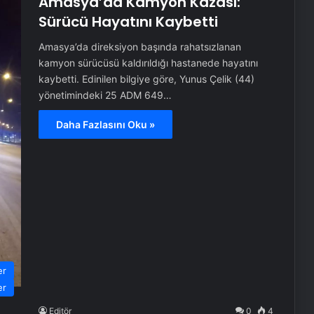
Amasya’da Kamyon Kazası:
Sürücü Hayatını Kaybetti
Amasya’da direksiyon başında rahatsızlanan
kamyon sürücüsü kaldırıldığı hastanede hayatını
kaybetti. Edinilen bilgiye göre, Yunus Çelik (44)
yönetimindeki 25 ADM 649…
Daha Fazlasını Oku »
er
er
Editör
0
4