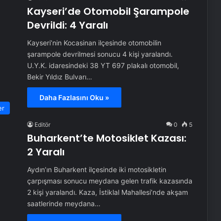
Kayseri’de Otomobil Şarampole
Devrildi: 4 Yaralı
Kayseri’nin Kocasinan ilçesinde otomobilin
şarampole devrilmesi sonucu 4 kişi yaralandı.
U.Y.K. idaresindeki 38 YT 697 plakalı otomobil,
Bekir Yıldız Bulvarı…
Daha Fazlasını Oku »
er
Editör
0
5
Buharkent’te Motosiklet Kazası:
2 Yaralı
Aydın’ın Buharkent ilçesinde iki motosikletin
çarpışması sonucu meydana gelen trafik kazasında
2 kişi yaralandı. Kaza, İstiklal Mahallesi’nde akşam
saatlerinde meydana…