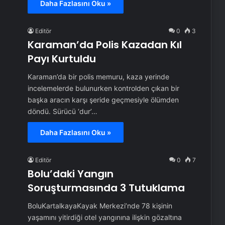
Daha Fazlasını Oku »
Editör
0
3
Karaman’da Polis Kazadan Kıl
Payı Kurtuldu
Karaman’da bir polis memuru, kaza yerinde
incelemelerde bulunurken kontrolden çıkan bir
başka aracın karşı şeride geçmesiyle ölümden
döndü. Sürücü ‘dur’…
Daha Fazlasını Oku »
Editör
0
7
Bolu’daki Yangın
Soruşturmasında 3 Tutuklama
BoluKartalkayaKayak Merkezi’nde 78 kişinin
yaşamını yitirdiği otel yangınına ilişkin gözaltına