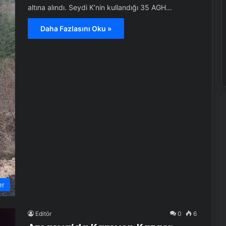
altına alındı. Seydi K’nin kullandığı 35 AGH…
Daha Fazlasını Oku »
er
Editör
0
6