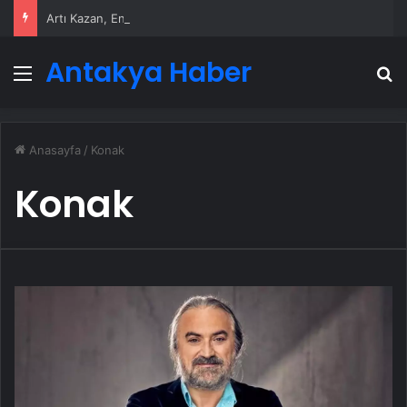
Artı Kazan, Endüstriyel Buhar Kazanı Çözümleriyle Üretim Tesislerine Verimli Sistemler Sunuyor
Antakya Haber
Menü
A
Anasayfa
/
Konak
Konak