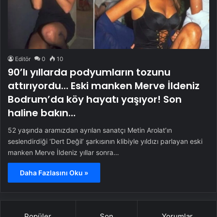
Editör
0
10
90’lı yıllarda podyumların tozunu
attırıyordu… Eski manken Merve İldeniz
Bodrum’da köy hayatı yaşıyor! Son
haline bakın…
52 yaşında aramızdan ayrılan sanatçı Metin Arolat’ın
seslendirdiği ‘Dert Değil’ şarkısının klibiyle yıldızı parlayan eski
manken Merve İldeniz yıllar sonra…
Daha Fazlasını Oku »
Popüler
Son
Yorumlar