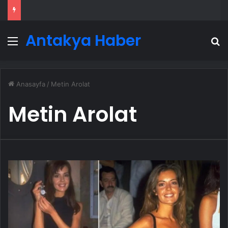
Antakya Haber
Menü
A
Anasayfa
/
Metin Arolat
Metin Arolat