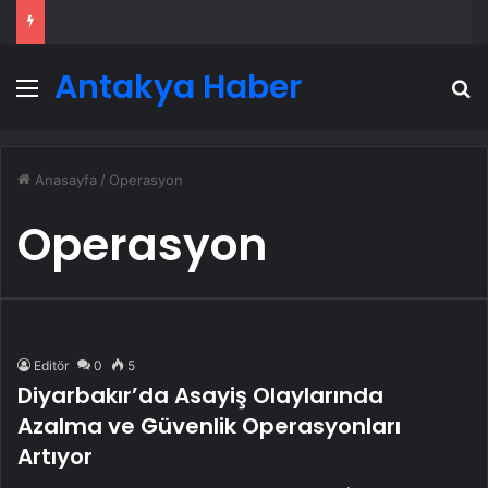
Antakya Haber
Menü
A
Anasayfa
/
Operasyon
Operasyon
Editör
0
5
Diyarbakır’da Asayiş Olaylarında
Azalma ve Güvenlik Operasyonları
Artıyor