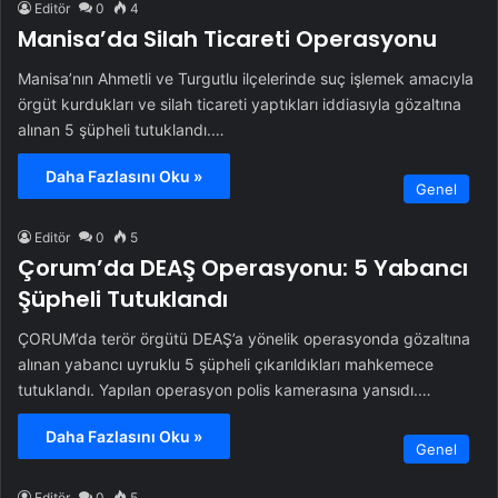
Editör
0
4
Manisa’da Silah Ticareti Operasyonu
Manisa’nın Ahmetli ve Turgutlu ilçelerinde suç işlemek amacıyla
örgüt kurdukları ve silah ticareti yaptıkları iddiasıyla gözaltına
alınan 5 şüpheli tutuklandı.…
Daha Fazlasını Oku »
Genel
Editör
0
5
Çorum’da DEAŞ Operasyonu: 5 Yabancı
Şüpheli Tutuklandı
ÇORUM’da terör örgütü DEAŞ’a yönelik operasyonda gözaltına
alınan yabancı uyruklu 5 şüpheli çıkarıldıkları mahkemece
tutuklandı. Yapılan operasyon polis kamerasına yansıdı.…
Daha Fazlasını Oku »
Genel
Editör
0
5