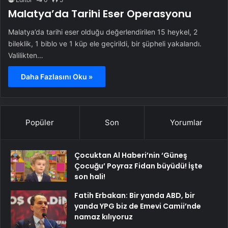
Malatya’da Tarihi Eser Operasyonu
Malatya’da tarihi eser olduğu değerlendirilen 15 heykel, 2
bileklik, 1 biblo ve 1 küp ele geçirildi, bir şüpheli yakalandı.
Valilikten…
Daha Fazlasını Oku »
Popüler
Son
Yorumlar
Çocuktan Al Haberi’nin ‘Güneş
Çocuğu’ Poyraz Fidan büyüdü! İşte
son hali!
Fatih Erbakan: Bir yanda ABD, bir
yanda YPG biz de Emevi Camii’nde
namaz kılıyoruz