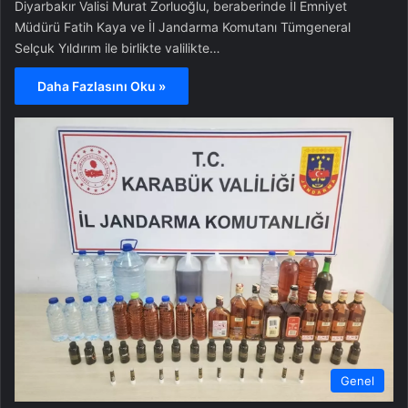
Diyarbakır Valisi Murat Zorluoğlu, beraberinde İl Emniyet
Müdürü Fatih Kaya ve İl Jandarma Komutanı Tümgeneral
Selçuk Yıldırım ile birlikte valilikte…
Daha Fazlasını Oku »
Genel