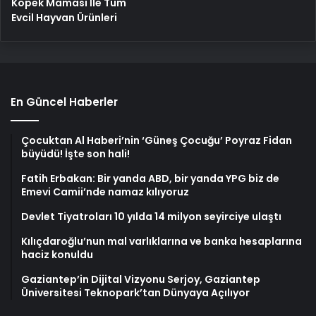
Köpek Maması İle Tüm
Evcil Hayvan Ürünleri
En Güncel Haberler
Çocuktan Al Haberi’nin ‘Güneş Çocuğu’ Poyraz Fidan
büyüdü! İşte son hali!
Fatih Erbakan: Bir yanda ABD, bir yanda YPG biz de
Emevi Camii’nde namaz kılıyoruz
Devlet Tiyatroları 10 yılda 14 milyon seyirciye ulaştı
Kılıçdaroğlu’nun mal varlıklarına ve banka hesaplarına
haciz konuldu
Gaziantep’in Dijital Vizyonu Serjoy, Gaziantep
Üniversitesi Teknopark’tan Dünyaya Açılıyor