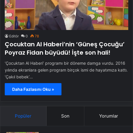
Editör
0
78
Çocuktan Al Haberi’nin ‘Güneş Çocuğu’
Poyraz Fidan büyüdü! İşte son hali!
‘Çocuktan Al Haberi’ programı bir döneme damga vurdu. 2016
yılında ekranlara gelen program birçok ismi de hayatımıza kattı.
‘Çakıl bebek’…
Daha Fazlasını Oku »
Popüler
Son
Yorumlar