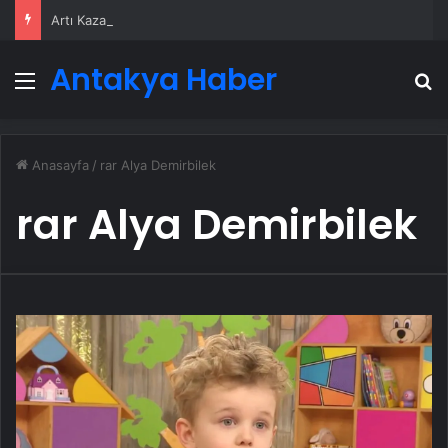
Artı Kazan, Endüstriyel Buhar Kazanı Çözümleriyle Üretim Tesislerine Verimli Sistemler Sunuyor
Antakya Haber
Menü
A
Anasayfa
/
rar Alya Demirbilek
rar Alya Demirbilek