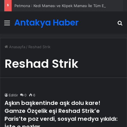
Petmona : Kedi Maması ve Köpek Maması İle Tüm Evcil Hayvan Ürünleri
Antakya Haber
Menü
A
Anasayfa
/
Reshad Strik
Reshad Strik
Editör
0
6
Aşkın başkentinde aşk dolu kare!
Gamze Özçelik eşi Reshad Strik’e
Paris’te poz verdi, sosyal medya yıkıldı:
İşte o pozlar…