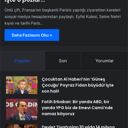
Ünlü çift, Fransa’nın başkenti Paris’e yaptığı ziyaretten kareleri
sosyal medya hesaplarından paylaştı. Eyfel Kulesi, Seine Nehri
kıyısı ve tarihi Paris…
Daha Fazlasını Oku »
Popüler
Son
Yorumlar
Çocuktan Al Haberi’nin ‘Güneş
Çocuğu’ Poyraz Fidan büyüdü! İşte
son hali!
Fatih Erbakan: Bir yanda ABD, bir
yanda YPG biz de Emevi Camii’nde
namaz kılıyoruz
Devlet Tiyatroları 10 yılda 14 milyon