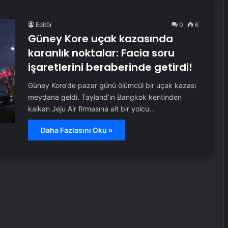
Editör
0
6
Güney Kore uçak kazasında
karanlık noktalar: Facia soru
işaretlerini beraberinde getirdi!
Güney Kore’de pazar günü ölümcül bir uçak kazası
meydana geldi. Tayland’ın Bangkok kentinden
kalkan Jeju Air firmasına ait bir yolcu…
Daha Fazlasını Oku »