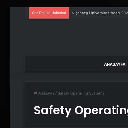
Son Dakika Haberleri
Nişantaşı Üniversitesi’nden 202
ANASAYFA
Anasayfa
/
Safety Operating Systems
Safety Operati