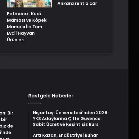
Ankara rent a car
Petmona : Kedi
Maması ve Köpek
Maması İle Tüm
Evcil Hayvan
Ürünleri
Rastgele Haberler
Nişantaşı Üniversitesi’nden 2026
an: Bir
YKS Adaylarına Çifte Güvence:
 bir
Sabit Ücret ve Kesintisiz Burs
biz de
i’nde
Artı Kazan, Endüstriyel Buhar