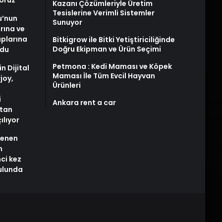
yoruz
Kazanı Çözümleriyle Üretim
Tesislerine Verimli Sistemler
u’nun
Sunuyor
arına ve
plarına
Bitkigrow ile Bitki Yetiştiriciliğinde
Doğru Ekipman ve Ürün Seçimi
ldu
Petmona : Kedi Maması ve Köpek
n Dijital
Maması İle Tüm Evcil Hayvan
joy,
Ürünleri
i
Ankara rent a car
tan
ılıyor
stenen
n
nci kez
rulunda