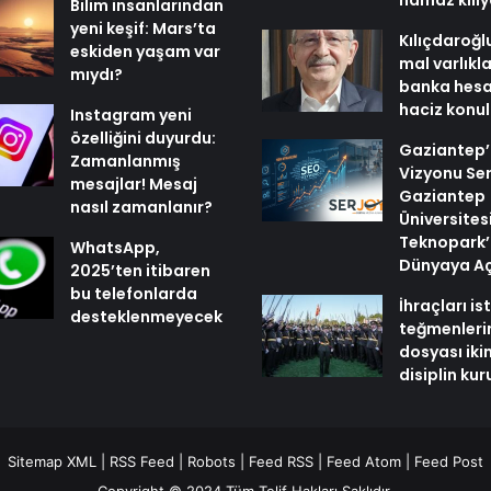
namaz kılı
Bilim insanlarından
yeni keşif: Mars’ta
Kılıçdaroğl
eskiden yaşam var
mal varlıkl
mıydı?
banka hesa
haciz konu
Instagram yeni
özelliğini duyurdu:
Gaziantep’i
Zamanlanmış
Vizyonu Ser
mesajlar! Mesaj
Gaziantep
nasıl zamanlanır?
Üniversites
Teknopark’
WhatsApp,
Dünyaya Aç
2025’ten itibaren
bu telefonlarda
İhraçları i
desteklenmeyecek
teğmenleri
dosyası iki
disiplin ku
Sitemap XML
|
RSS Feed
|
Robots
|
Feed RSS
|
Feed Atom
|
Feed Post