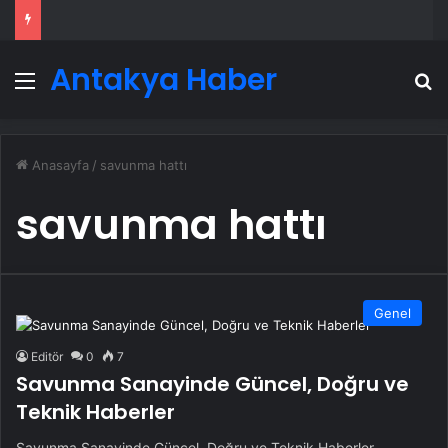
Antakya Haber
Menü
A
Anasayfa
/
savunma hattı
savunma hattı
Genel
Editör
0
7
Savunma Sanayinde Güncel, Doğru ve
Teknik Haberler
Savunma Sanayinde Güncel, Doğru ve Teknik Haberler