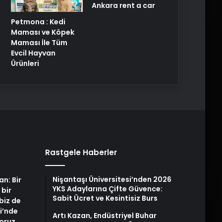
Ankara rent a car
Petmona : Kedi
Maması ve Köpek
Maması İle Tüm
Evcil Hayvan
Ürünleri
Rastgele Haberler
Nişantaşı Üniversitesi’nden 2026
an: Bir
YKS Adaylarına Çifte Güvence:
 bir
Sabit Ücret ve Kesintisiz Burs
biz de
i’nde
Artı Kazan, Endüstriyel Buhar
yoruz