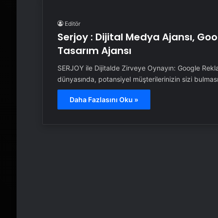
Editör
Serjoy : Dijital Medya Ajansı, G
Tasarım Ajansı
SERJOY ile Dijitalde Zirveye Oynayın: Google Rek
dünyasında, potansiyel müşterilerinizin sizi bulma
Daha Fazlasını Oku »