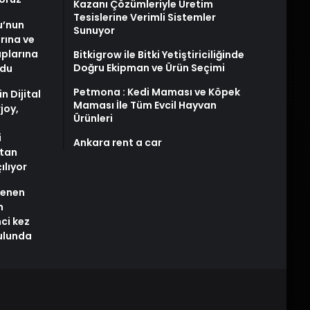
Kazanı Çözümleriyle Üretim
Tesislerine Verimli Sistemler
u’nun
Sunuyor
arına ve
plarına
Bitkigrow ile Bitki Yetiştiriciliğinde
Doğru Ekipman ve Ürün Seçimi
ldu
Petmona : Kedi Maması ve Köpek
n Dijital
Maması İle Tüm Evcil Hayvan
joy,
Ürünleri
i
Ankara rent a car
tan
ılıyor
stenen
n
nci kez
rulunda