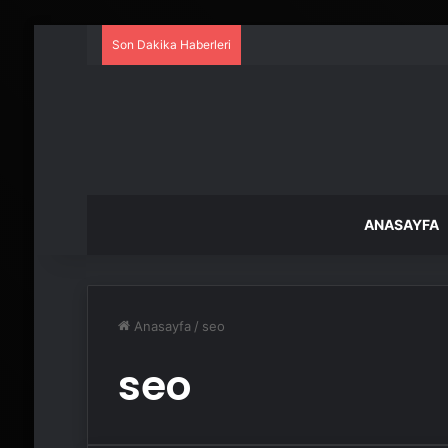
Son Dakika Haberleri
ANASAYFA
Anasayfa
/
seo
seo