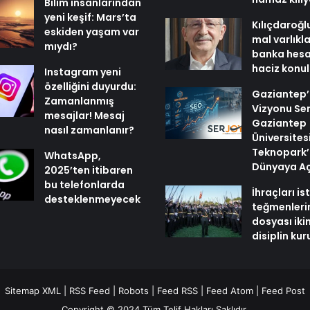
Bilim insanlarından
yeni keşif: Mars’ta
Kılıçdaroğl
eskiden yaşam var
mal varlıkl
mıydı?
banka hesa
haciz konu
Instagram yeni
özelliğini duyurdu:
Gaziantep’i
Zamanlanmış
Vizyonu Ser
mesajlar! Mesaj
Gaziantep
nasıl zamanlanır?
Üniversites
Teknopark’
WhatsApp,
Dünyaya Aç
2025’ten itibaren
bu telefonlarda
İhraçları i
desteklenmeyecek
teğmenleri
dosyası iki
disiplin ku
Sitemap XML
|
RSS Feed
|
Robots
|
Feed RSS
|
Feed Atom
|
Feed Post
Copyright © 2024 Tüm Telif Hakları Saklıdır.