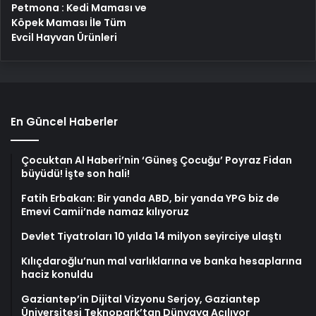
Petmona : Kedi Maması ve
Köpek Maması İle Tüm
Evcil Hayvan Ürünleri
En Güncel Haberler
Çocuktan Al Haberi’nin ‘Güneş Çocuğu’ Poyraz Fidan
büyüdü! İşte son hali!
Fatih Erbakan: Bir yanda ABD, bir yanda YPG biz de
Emevi Camii’nde namaz kılıyoruz
Devlet Tiyatroları 10 yılda 14 milyon seyirciye ulaştı
Kılıçdaroğlu’nun mal varlıklarına ve banka hesaplarına
haciz konuldu
Gaziantep’in Dijital Vizyonu Serjoy, Gaziantep
Üniversitesi Teknopark’tan Dünyaya Açılıyor