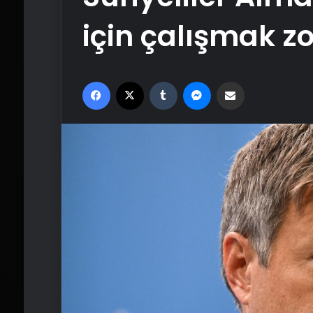
için çalışmak z
Facebook
X
Tumblr
Messenger
Email'den paylaş