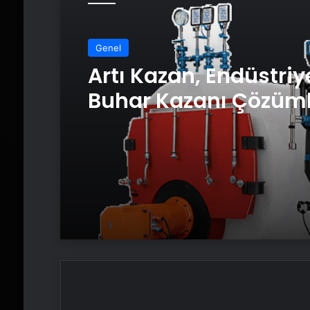
Genel
Artı Kazan, Endüstriy
Buhar Kazanı Çözüml
Üretim Tesislerine Ve
Sistemler Sunuyor