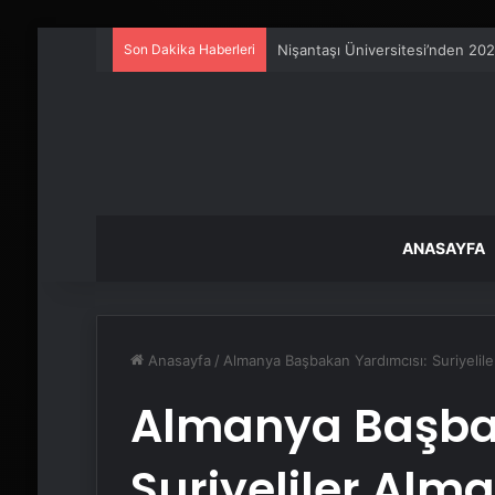
Son Dakika Haberleri
Artı Kazan, Endüstriyel Buhar K
ANASAYFA
Anasayfa
/
Almanya Başbakan Yardımcısı: Suriyelile
Almanya Başbak
Suriyeliler Al