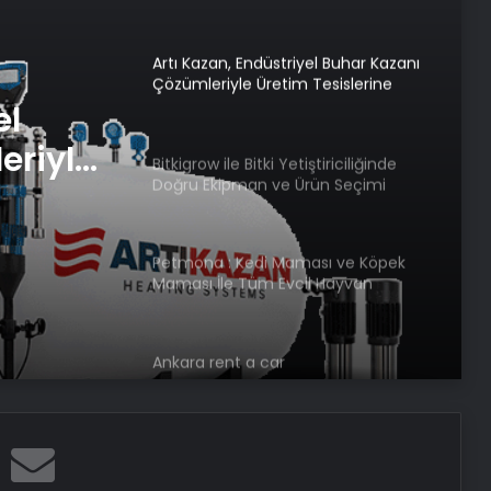
Ücret ve Kesintisiz Burs
Artı Kazan, Endüstriyel Buhar Kazanı
Çözümleriyle Üretim Tesislerine
Verimli Sistemler Sunuyor
el
eriyle
Bitkigrow ile Bitki Yetiştiriciliğinde
Doğru Ekipman ve Ürün Seçimi
rimli
Petmona : Kedi Maması ve Köpek
Maması İle Tüm Evcil Hayvan
Ürünleri
Ankara rent a car
Porego ile Kargo Süreçlerinizi Daha
Kolay Yönetin