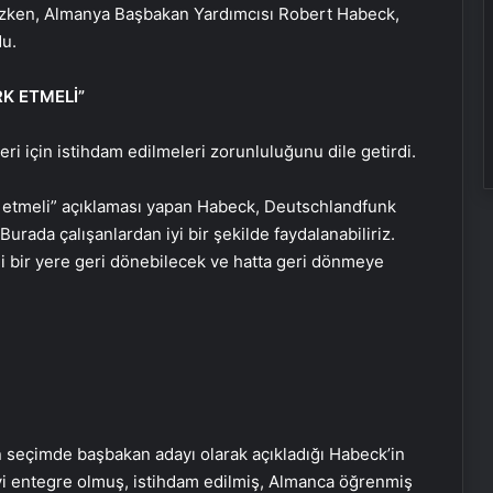
mezken, Almanya Başbakan Yardımcısı Robert Habeck,
du.
K ETMELİ”
ri için istihdam edilmeleri zorunluluğunu dile getirdi.
k etmeli” açıklaması yapan Habeck, Deutschlandfunk
rada çalışanlardan iyi bir şekilde faydalanabiliriz.
i bir yere geri dönebilecek ve hatta geri dönmeye
ken seçimde başbakan adayı olarak açıkladığı Habeck’in
Porego ile Kargo Süreçlerinizi Daha
“İyi entegre olmuş, istihdam edilmiş, Almanca öğrenmiş