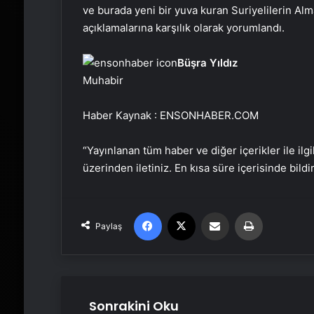
ve burada yeni bir yuva kuran Suriyelilerin Alm
açıklamalarına karşılık olarak yorumlandı.
Büşra Yıldız
Muhabir
Haber Kaynak : ENSONHABER.COM
“Yayınlanan tüm haber ve diğer içerikler ile ilgil
üzerinden iletiniz. En kısa süre içerisinde bildi
Facebook
X
Email'den paylaş
Yaz
Paylaş
Sonrakini Oku