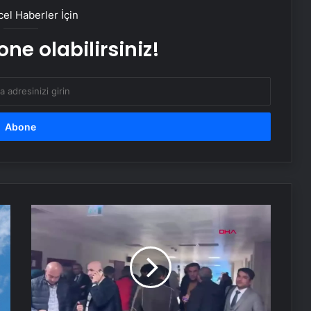
el Haberler İçin
Sevinçler Sağlık: Trusted Hygiene
ne olabilirsiniz!
Product Manufacturer in Turkey
Esat Bey Shop ile Sosyal Medya
Hizmetlerinde Güçlü Panel
Deneyimi
Eşya Depolama Rehberi
Serjoy : Dijital Medya Ajansı, Google
Prof.
Reklam Ajansı, SEO Ajansı ve Web
Dr.
Tasarım Ajansı
Cenap
Ekinci'nin
Nişantaşı Üniversitesi’nden 2026 YKS
Beraatine
Adaylarına Çifte Güvence: Sabit
Karar
Ücret ve Kesintisiz Burs
Verildi