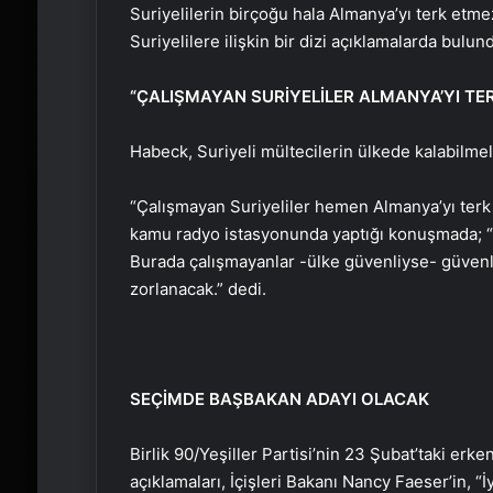
Suriyelilerin birçoğu hala Almanya’yı terk et
Suriyelilere ilişkin bir dizi açıklamalarda bulun
“ÇALIŞMAYAN SURİYELİLER ALMANYA’YI TER
Habeck, Suriyeli mültecilerin ülkede kalabilmele
“Çalışmayan Suriyeliler hemen Almanya’yı ter
kamu radyo istasyonunda yaptığı konuşmada; “Bu
Burada çalışmayanlar -ülke güvenliyse- güvenl
zorlanacak.” dedi.
SEÇİMDE BAŞBAKAN ADAYI OLACAK
Birlik 90/Yeşiller Partisi’nin 23 Şubat’taki er
açıklamaları, İçişleri Bakanı Nancy Faeser’in, 