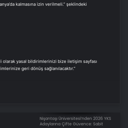
Kolay Yönetin
anya’da kalmasına izin verilmeli.” şeklindeki
Sevinçler Sağlık: Trusted Hygiene
Product Manufacturer in Turkey
Esat Bey Shop ile Sosyal Medya
Hizmetlerinde Güçlü Panel
Deneyimi
i olarak yasal bildirimlerinizi bize iletişim sayfası
rimlerinize geri dönüş sağlanılacaktır.”
Eşya Depolama Rehberi
Serjoy : Dijital Medya Ajansı, Google
Reklam Ajansı, SEO Ajansı ve Web
Tasarım Ajansı
Nişantaşı Üniversitesi’nden 2026 YKS
Adaylarına Çifte Güvence: Sabit