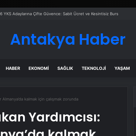
azanı Çözümleriyle Üretim Tesislerine Verimli Sistemler Sunuyor
Antakya Haber
HABER
EKONOMI
SAĞLIK
TEKNOLOJI
YAŞAM
r Almanya’da kalmak için çalışmak zorunda
an Yardımcısı:
manya’da kalmak