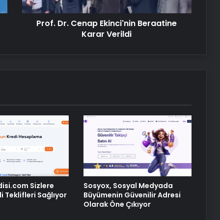
Artı Kazan, Endüstriyel Buhar Kazanı
Prof. Dr. Cenap Ekinci'nin Beraatine
Çözümleriyle Üretim Tesislerine
Karar Verildi
Verimli Sistemler Sunuyor
Bitkigrow ile Bitki Yetiştiriciliğinde
Doğru Ekipman ve Ürün Seçimi
Petmona : Kedi Maması ve Köpek
Maması İle Tüm Evcil Hayvan
Ürünleri
Ankara rent a car
disi.com Sizlere
Sosyox, Sosyal Medyada
 Teklifleri Sağlıyor
Büyümenin Güvenilir Adresi
Olarak Öne Çıkıyor