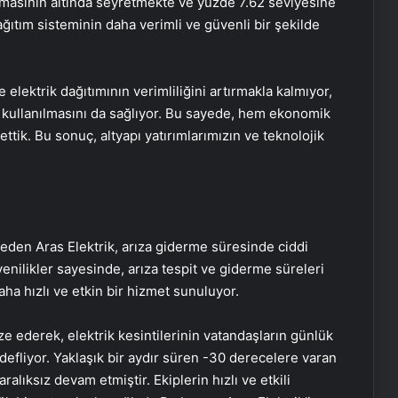
amasının altında seyretmekte ve yüzde 7.62 seviyesine
ağıtım sisteminin daha verimli ve güvenli bir şekilde
elektrik dağıtımının verimliliğini artırmakla kalmıyor,
 kullanılmasını da sağlıyor. Bu sayede, hem ekonomik
tik. Bu sonuç, altyapı yatırımlarımızın ve teknolojik
 eden Aras Elektrik, arıza giderme süresinde ciddi
yenilikler sayesinde, arıza tespit ve giderme süreleri
aha hızlı ve etkin bir hizmet sunuluyor.
ze ederek, elektrik kesintilerinin vatandaşların günlük
fliyor. Yaklaşık bir aydır süren -30 derecelere varan
ralıksız devam etmiştir. Ekiplerin hızlı ve etkili
Porego ile Kargo Süreçlerinizi Daha