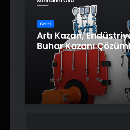
Sonrakini Oku
Genel
Artı Kazan, Endüstriy
Buhar Kazanı Çözüml
Üretim Tesislerine Ve
Sistemler Sunuyor