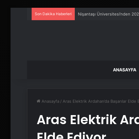
Son Dakika Haberleri
Artı Kazan, Endüstriyel Buhar K
ANASAYFA
Anasayfa
/
Aras Elektrik Ardahan’da Başarılar Elde 
Aras Elektrik A
Elde Ediyor