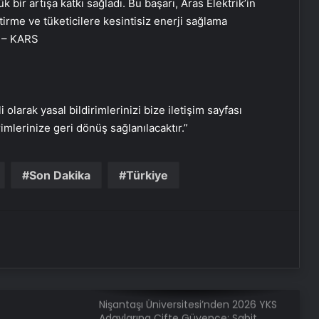
bir artışa katkı sağladı. Bu başarı, Aras Elektrik’in
Kolay Yönetin
ştirme ve tüketicilere kesintisiz enerji sağlama
. – KARS
Sevinçler Sağlık: Trusted Hygiene
Product Manufacturer in Turkey
i olarak yasal bildirimlerinizi bize iletişim sayfası
Esat Bey Shop ile Sosyal Medya
rimlerinize geri dönüş sağlanılacaktır.”
Hizmetlerinde Güçlü Panel
Deneyimi
Son Dakika
Türkiye
Eşya Depolama Rehberi
Serjoy : Dijital Medya Ajansı, Google
Reklam Ajansı, SEO Ajansı ve Web
Tasarım Ajansı
Nişantaşı Üniversitesi’nden 2026 YKS
Adaylarına Çifte Güvence: Sabit