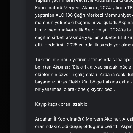
Yapılan yatırımların etkisiyle Ardahan’da tüket
Koordinatörü Meryem Akpınar, 2024 yılında TED
yaptırılan ALO 186 Çağrı Merkezi Memnuniyet A
memnuniyetindeki başarısını vurguladı. Akpınar:
ilimiz memnuniyette ilk 5’e girmişti. 2024’te b
dağıtım şirketi arasında yapılan ankette 81 il sı
etti. Hedefimiz 2025 yılında ilk sırada yer almak
Tüketici memnuniyetinin artmasında saha opera
belirten Akpınar: “Elektrik altyapısındaki güçlen
ekiplerinin özverili çalışmaları, Ardahan’daki tü
başarımız, Aras Elektrik’in bölge halkına daha k
bir yansıması olarak öne çıkıyor.” dedi.
Kayıp kaçak oranı azaltıldı
Ardahan İl Koordinatörü Meryem Akpınar, Ardaha
oranındaki ciddi düşüş olduğunu belirtti. Akpınar