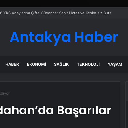
azanı Çözümleriyle Üretim Tesislerine Verimli Sistemler Sunuyor
Antakya Haber
HABER
EKONOMI
SAĞLIK
TEKNOLOJI
YAŞAM
Ediyor
rdahan’da Başarılar