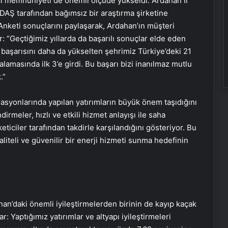
ici memnuniyeti de önemli ölçüde yükseldi. Ardahan İl
AŞ tarafından bağımsız bir araştırma şirketine
nketi sonuçlarını paylaşarak, Ardahan’ın müşteri
 “Geçtiğimiz yıllarda da başarılı sonuçlar elde eden
u başarısını daha da yükselten şehrimiz Türkiye’deki 21
ralamasında ilk 3’e girdi. Bu başarı bizi inanılmaz mutlu
.”
syonlarında yapılan yatırımların büyük önem taşıdığını
dirmeler, hızlı ve etkili hizmet anlayışı ile saha
keticiler tarafından takdirle karşılandığını gösteriyor. Bu
aliteli ve güvenilir bir enerji hizmeti sunma hedefinin
n’daki önemli iyileştirmelerden birinin de kayıp kaçak
: Yaptığımız yatırımlar ve altyapı iyileştirmeleri