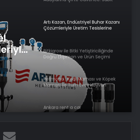
Ücret ve Kesintisiz Burs
Artı Kazan, Endüstriyel Buhar Kazanı
Çözümleriyle Üretim Tesislerine
Verimli Sistemler Sunuyor
el
eriyle
Bitkigrow ile Bitki Yetiştiriciliğinde
Doğru Ekipman ve Ürün Seçimi
rimli
Petmona : Kedi Maması ve Köpek
Maması İle Tüm Evcil Hayvan
Ürünleri
Ankara rent a car
Porego ile Kargo Süreçlerinizi Daha
Kolay Yönetin