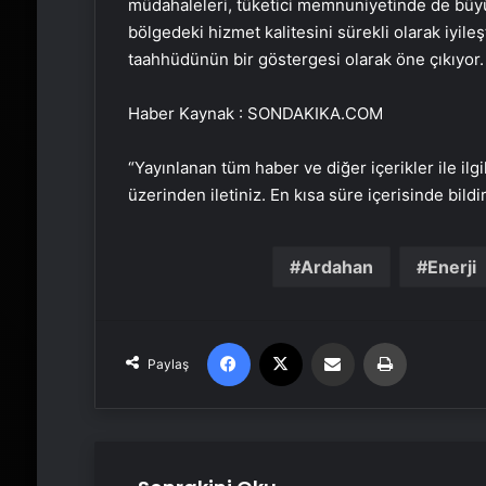
müdahaleleri, tüketici memnuniyetinde de büyük 
bölgedeki hizmet kalitesini sürekli olarak iyile
taahhüdünün bir göstergesi olarak öne çıkıyor
Haber Kaynak : SONDAKIKA.COM
“Yayınlanan tüm haber ve diğer içerikler ile ilgil
üzerinden iletiniz. En kısa süre içerisinde bildi
Ardahan
Enerji
Facebook
X
Email'den paylaş
Yaz
Paylaş