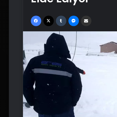
Facebook
X
Tumblr
Messenger
Email'den paylaş