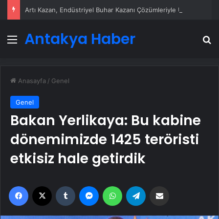
Artı Kazan, Endüstriyel Buhar Kazanı Çözümleriyle Üretim Tesislerine Verimli Sistemler Sunuyor
Antakya Haber
Menü
A
Anasayfa
/
Genel
Genel
Bakan Yerlikaya: Bu kabine
dönemimizde 1425 teröristi
etkisiz hale getirdik
Facebook
X
Tumblr
Messenger
WhatsApp
Telegram
Email'den paylaş