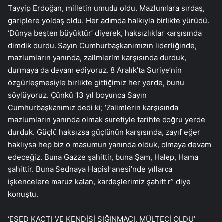
Tayyip Erdoğan, milletin umudu oldu. Mazlumlara sırdaş,
gariplere yoldaş oldu. Her adımda halkıyla birlikte yürüdü.
‘Dünya beşten büyüktür’ diyerek, haksızlıklar karşısında
dimdik durdu. Sayın Cumhurbaşkanımızın liderliğinde,
mazlumların yanında, zalimlerim karşısında durduk,
durmaya da devam ediyoruz. 8 Aralık’ta Suriye’nin
özgürleşmesiyle birlikte gittiğimiz her yerde, bunu
söylüyoruz. Çünkü 13 yıl boyunca Sayın
Cumhurbaşkanımız dedi ki; ‘Zalimlerin karşısında
mazlumların yanında olmak suretiyle tarihte doğru yerde
durduk. Güçlü haksızsa güçlünün karşısında, zayıf eğer
haklıysa hep biz o masumun yanında olduk, olmaya devam
edeceğiz. Buna Gazze şahittir, buna Şam, Halep, Hama
şahittir. Buna Sednaya Hapishanesi’nde yıllarca
işkencelere maruz kalan, kardeşlerimiz şahittir” diye
konuştu.
‘ESED KAÇTI VE KENDİSİ SIĞINMACI, MÜLTECİ OLDU’