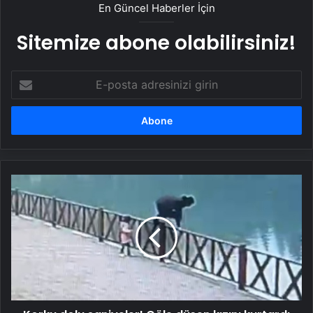
En Güncel Haberler İçin
Sitemize abone olabilirsiniz!
E-
posta
adresinizi
girin
Korku
dolu
saniyeler!
Göle
düşen
kızını
kurtardı