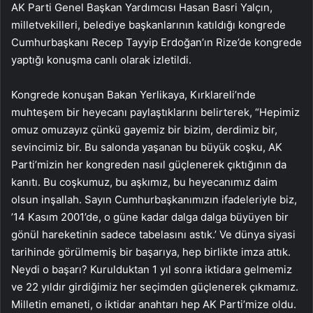
AK Parti Genel Başkan Yardımcısı Hasan Basri Yalçın,
milletvekilleri, belediye başkanlarının katıldığı kongrede
Cumhurbaşkanı Recep Tayyip Erdoğan’ın Rize’de kongrede
yaptığı konuşma canlı olarak izletildi.
Kongrede konuşan Bakan Yerlikaya, Kırklareli’nde
muhteşem bir heyecanı paylaştıklarını belirterek, “Hepimiz
omuz omuzayız çünkü gayemiz bir bizim, derdimiz bir,
sevincimiz bir. Bu salonda yaşanan bu büyük coşku, AK
Parti’mizin her kongreden nasıl güçlenerek çıktığının da
kanıtı. Bu coşkumuz, bu aşkımız, bu heyecanımız daim
olsun inşallah. Sayın Cumhurbaşkanımızın ifadeleriyle biz,
’14 Kasım 2001’de, o güne kadar dalga dalga büyüyen bir
gönül hareketinin sadece tabelasını astık.’ Ve dünya siyasi
tarihinde görülmemiş bir başarıya, hep birlikte imza attık.
Neydi o başarı? Kurulduktan 1 yıl sonra iktidara gelmemiz
ve 22 yıldır girdiğimiz her seçimden güçlenerek çıkmamız.
Milletin emaneti, o iktidar anahtarı hep AK Parti’mize oldu.