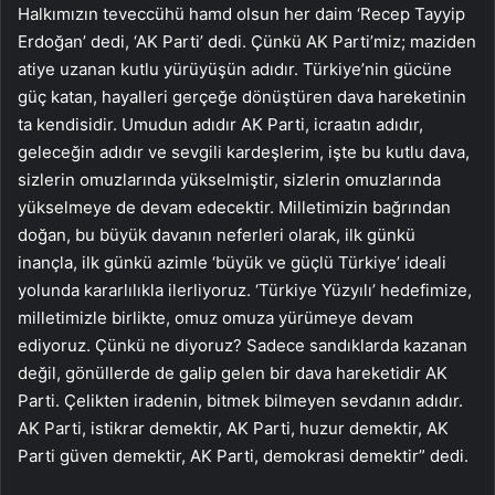
Halkımızın teveccühü hamd olsun her daim ‘Recep Tayyip
Erdoğan’ dedi, ‘AK Parti’ dedi. Çünkü AK Parti’miz; maziden
atiye uzanan kutlu yürüyüşün adıdır. Türkiye’nin gücüne
güç katan, hayalleri gerçeğe dönüştüren dava hareketinin
ta kendisidir. Umudun adıdır AK Parti, icraatın adıdır,
geleceğin adıdır ve sevgili kardeşlerim, işte bu kutlu dava,
sizlerin omuzlarında yükselmiştir, sizlerin omuzlarında
yükselmeye de devam edecektir. Milletimizin bağrından
doğan, bu büyük davanın neferleri olarak, ilk günkü
inançla, ilk günkü azimle ‘büyük ve güçlü Türkiye’ ideali
yolunda kararlılıkla ilerliyoruz. ‘Türkiye Yüzyılı’ hedefimize,
milletimizle birlikte, omuz omuza yürümeye devam
ediyoruz. Çünkü ne diyoruz? Sadece sandıklarda kazanan
değil, gönüllerde de galip gelen bir dava hareketidir AK
Parti. Çelikten iradenin, bitmek bilmeyen sevdanın adıdır.
AK Parti, istikrar demektir, AK Parti, huzur demektir, AK
Parti güven demektir, AK Parti, demokrasi demektir” dedi.