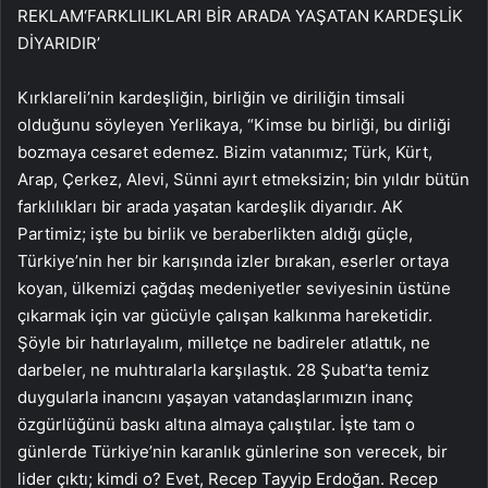
REKLAM
‘FARKLILIKLARI BİR ARADA YAŞATAN KARDEŞLİK
DİYARIDIR’
Kırklareli’nin kardeşliğin, birliğin ve diriliğin timsali
olduğunu söyleyen Yerlikaya, “Kimse bu birliği, bu dirliği
bozmaya cesaret edemez. Bizim vatanımız; Türk, Kürt,
Arap, Çerkez, Alevi, Sünni ayırt etmeksizin; bin yıldır bütün
farklılıkları bir arada yaşatan kardeşlik diyarıdır. AK
Partimiz; işte bu birlik ve beraberlikten aldığı güçle,
Türkiye’nin her bir karışında izler bırakan, eserler ortaya
koyan, ülkemizi çağdaş medeniyetler seviyesinin üstüne
çıkarmak için var gücüyle çalışan kalkınma hareketidir.
Şöyle bir hatırlayalım, milletçe ne badireler atlattık, ne
darbeler, ne muhtıralarla karşılaştık. 28 Şubat’ta temiz
duygularla inancını yaşayan vatandaşlarımızın inanç
özgürlüğünü baskı altına almaya çalıştılar. İşte tam o
günlerde Türkiye’nin karanlık günlerine son verecek, bir
lider çıktı; kimdi o? Evet, Recep Tayyip Erdoğan. Recep