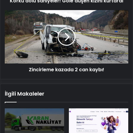
Korku dolu saniyeler! Göle düşen kızını kurtardı
Zincirleme
kazada
2
can
kaybı!
Zincirleme kazada 2 can kaybı!
İlgili Makaleler