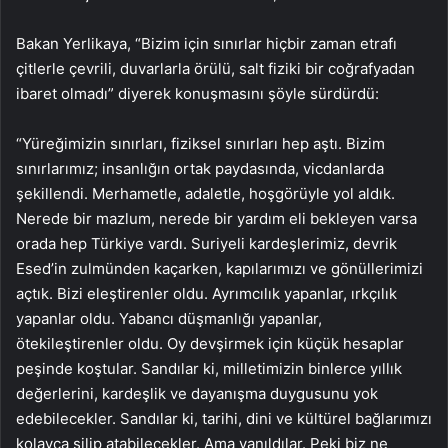
Bakan Yerlikaya, “Bizim için sınırlar hiçbir zaman etrafı
çitlerle çevrili, duvarlarla örülü, salt fiziki bir coğrafyadan
ibaret olmadı” diyerek konuşmasını şöyle sürdürdü:
“Yüreğimizin sınırları, fiziksel sınırları hep aştı. Bizim
sınırlarımız; insanlığın ortak paydasında, vicdanlarda
şekillendi. Merhametle, adaletle, hoşgörüyle yol aldık.
Nerede bir mazlum, nerede bir yardım eli bekleyen varsa
orada hep Türkiye vardı. Suriyeli kardeşlerimiz, devrik
Esed’in zulmünden kaçarken, kapılarımızı ve gönüllerimizi
açtık. Bizi eleştirenler oldu. Ayrımcılık yapanlar, ırkçılık
yapanlar oldu. Yabancı düşmanlığı yapanlar,
ötekileştirenler oldu. Oy devşirmek için küçük hesaplar
peşinde koştular. Sandılar ki, milletimizin binlerce yıllık
değerlerini, kardeşlik ve dayanışma duygusunu yok
edebilecekler. Sandılar ki, tarihi, dini ve kültürel bağlarımızı
kolayca silip atabilecekler. Ama yanıldılar. Peki biz ne