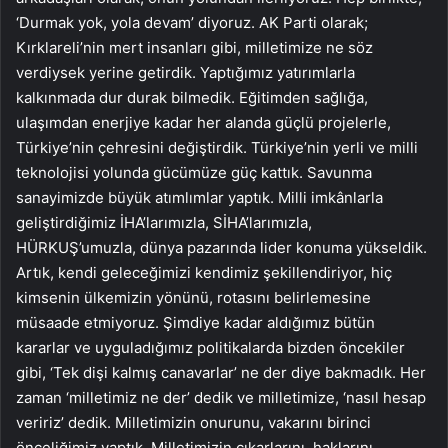
‘Durmak yok, yola devam’ diyoruz. AK Parti olarak;
Kırklareli’nin mert insanları gibi, milletimize ne söz
verdiysek yerine getirdik. Yaptığımız yatırımlarla
kalkınmada dur durak bilmedik. Eğitimden sağlığa,
ulaşımdan enerjiye kadar her alanda güçlü projelerle,
Türkiye’nin çehresini değiştirdik. Türkiye’nin yerli ve milli
teknolojisi yolunda gücümüze güç kattık. Savunma
sanayimizde büyük atımlımlar yaptık. Milli imkânlarla
geliştirdiğimiz İHA’larımızla, SİHA’larımızla,
HÜRKUŞ’umuzla, dünya pazarında lider konuma yükseldik.
Artık, kendi geleceğimizi kendimiz şekillendiriyor, hiç
kimsenin ülkemizin yönünü, rotasını belirlemesine
müsaade etmiyoruz. Şimdiye kadar aldığımız bütün
kararlar ve uyguladığımız politikalarda bizden öncekiler
gibi, ‘Tek dişi kalmış canavarlar’ ne der diye bakmadık. Her
zaman ‘milletimiz ne der’ dedik ve milletimize, ‘nasıl hesap
veririz’ dedik. Milletimizin onurunu, vakarını birinci
önceliğimiz yaptık. Milletimizin çıkarlarını, haklarını