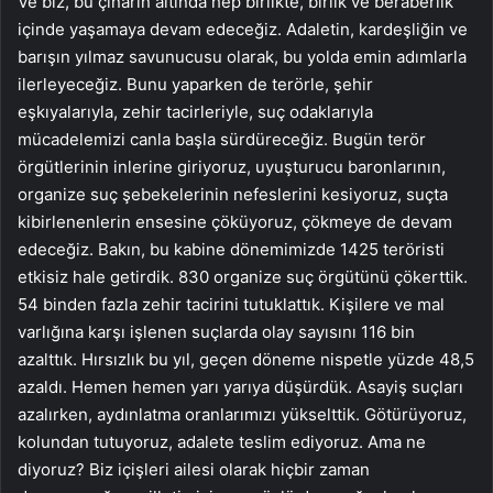
Ve biz, bu çınarın altında hep birlikte, birlik ve beraberlik
içinde yaşamaya devam edeceğiz. Adaletin, kardeşliğin ve
barışın yılmaz savunucusu olarak, bu yolda emin adımlarla
ilerleyeceğiz. Bunu yaparken de terörle, şehir
eşkıyalarıyla, zehir tacirleriyle, suç odaklarıyla
mücadelemizi canla başla sürdüreceğiz. Bugün terör
örgütlerinin inlerine giriyoruz, uyuşturucu baronlarının,
organize suç şebekelerinin nefeslerini kesiyoruz, suçta
kibirlenenlerin ensesine çöküyoruz, çökmeye de devam
edeceğiz. Bakın, bu kabine dönemimizde 1425 teröristi
etkisiz hale getirdik. 830 organize suç örgütünü çökerttik.
54 binden fazla zehir tacirini tutuklattık. Kişilere ve mal
varlığına karşı işlenen suçlarda olay sayısını 116 bin
azalttık. Hırsızlık bu yıl, geçen döneme nispetle yüzde 48,5
azaldı. Hemen hemen yarı yarıya düşürdük. Asayiş suçları
azalırken, aydınlatma oranlarımızı yükselttik. Götürüyoruz,
kolundan tutuyoruz, adalete teslim ediyoruz. Ama ne
diyoruz? Biz içişleri ailesi olarak hiçbir zaman