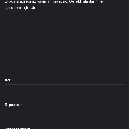
E-posta adresiniz yayınlanmayacak.
Gerekli alanlar
*
ile
işaretlenmişlerdir
Y
o
r
u
m
*
Ad
*
E-posta
*