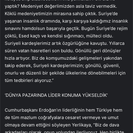
yaptık? Medeniyet değerlimizden asla taviz vermedik.
Köklü medeniyetimizin mirasına sahip çıktık. Suriye’de
yaşanan insanlık dramında, karşı karşıya kaldığımız insanlık
sınavını hamdolsun başarıyla geçtik. Bugün Suriye’de rejim
çöktü, Esed kaçtı ve kendisi sığınmacı, mülteci oldu.
Suriyeli kardeşlerimiz artık özgürlüğüne kavuştu. Yıllarca
süren vatan hasretleri son buldu. Gönüllü geri dönüşler
hızla artıyor. Biz de komşumuzdaki gelişmeleri yakından
takip ederek, Suriyeli kardeşlerimizin; gönüllü, güvenli,
onurlu ve düzenli bir şekilde ülkelerine dönebilmeleri için
tüm tedbirleri alıyoruz.”
‘DÜNYA PAZARINDA LİDER KONUMA YÜKSELDİK’
Cumhurbaşkanı Erdoğan’ın liderliğinin hem Türkiye hem
de tüm mazlum coğrafyalara cesaret vermeye ve umut
olmaya devam ettiğini söyleyen Yerlikaya, “Biz de dava
arkadaşları olarak, onun yolundan ilerliyoruz. Hep birlikte,