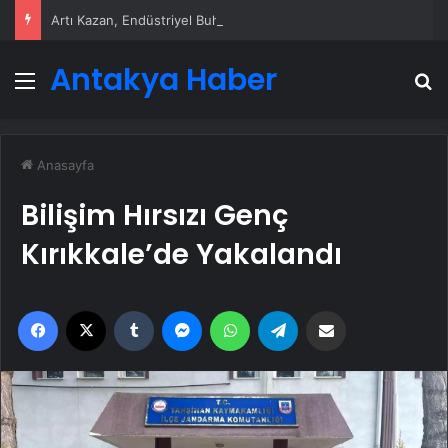
Artı Kazan, Endüstriyel Buhar Kazanı Çözümleriyle Üretim Tesislerine Verimli Sistemler Sunuyor
Antakya Haber
Menü
A
Anasayfa
Bilişim Hırsızı Genç
Kırıkkale’de Yakalandı
Facebook
X
Tumblr
Messenger
WhatsApp
Telegram
Email'den paylaş