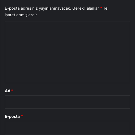
E-posta adresiniz yayınlanmayacak.
Gerekli alanlar
*
ile
işaretlenmişlerdir
Y
o
r
u
m
*
Ad
*
E-posta
*