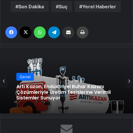
Son Dakika
Suç
Yerel Haberler
Facebook
X
WhatsApp
Telegram
Email'den paylaş
Yaz
Genel
Artı Kazan, Endüstriyel Buhar Kazanı
Çözümleriyle Üretim Tesislerine Verimli
Sistemler Sunuyor