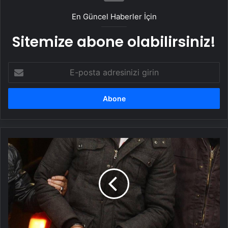
En Güncel Haberler İçin
Sitemize abone olabilirsiniz!
E-
posta
adresinizi
girin
Konya
merkezli
FETÖ
operasyonunda
21
gözaltı