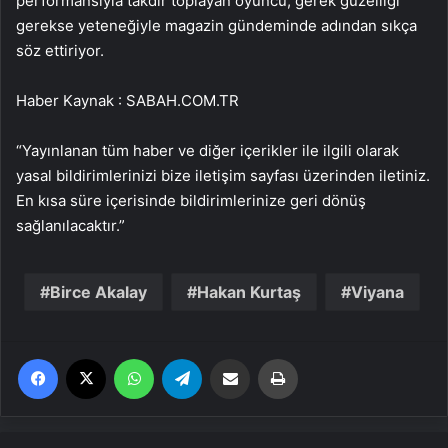
performansıyla takdir toplayan oyuncu, gerek güzelliği
gerekse yeteneğiyle magazin gündeminde adından sıkça
söz ettiriyor.
Haber Kaynak : SABAH.COM.TR
“Yayınlanan tüm haber ve diğer içerikler ile ilgili olarak
yasal bildirimlerinizi bize iletişim sayfası üzerinden iletiniz.
En kısa süre içerisinde bildirimlerinize geri dönüş
sağlanılacaktır.”
Birce Akalay
Hakan Kurtaş
Viyana
Facebook
X
WhatsApp
Telegram
Email'den paylaş
Yaz