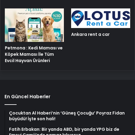
Ankara rent a car
Petmona : Kedi Maması ve
Köpek Maması İle Tüm
Evcil Hayvan Ürünleri
En Güncel Haberler
Çocuktan Al Haberi’nin ‘Güneş Çocuğu’ Poyraz Fidan
büyüdü! İşte son hali!
Fatih Erbakan: Bir yanda ABD, bir yanda YPG biz de
Emevi Camii’nde namaz kılıyoruz