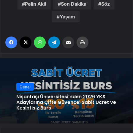
Pelin Akil
Son Dakika
Söz
Yaşam
Facebook
X
WhatsApp
Telegram
Email'den paylaş
Yaz
Genel
Nişantaşı Üniversitesi’nden 2026 YKS
Adaylarına Çifte Güvence: Sabit Ücret ve
Kesintisiz Burs