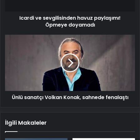
Icardi ve sevgilisinden havuz paylaşımı!
Öpmeye doyamadı
Ünlü
sanatçı
Volkan
Konak,
sahnede
fenalaştı
Ünlü sanatçı Volkan Konak, sahnede fenalaştı
İlgili Makaleler