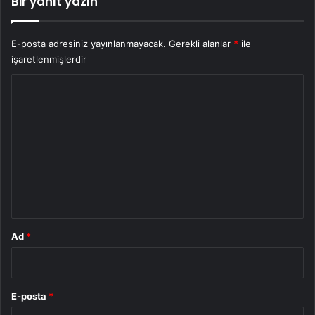
Bir yanıt yazın
E-posta adresiniz yayınlanmayacak.
Gerekli alanlar
*
ile
işaretlenmişlerdir
Y
o
r
u
m
*
Ad
*
E-posta
*