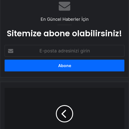
En Güncel Haberler İçin
Sitemize abone olabilirsiniz!
E-
posta
adresinizi
girin
Icardi
ve
sevgilisinden
havuz
paylaşımı!
Öpmeye
doyamadı