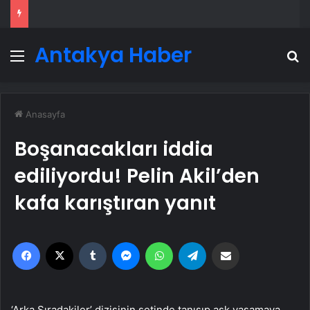
Antakya Haber
Menü
A
Anasayfa
Boşanacakları iddia
ediliyordu! Pelin Akil’den
kafa karıştıran yanıt
Facebook
X
Tumblr
Messenger
WhatsApp
Telegram
Email'den paylaş
‘Arka Sıradakiler’ dizisinin setinde tanışıp aşk yaşamaya