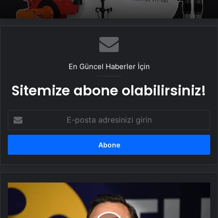
Bitkigrow ile Bitki Yetiştiriciliğinde Doğru
Ekipman ve Ürün Seçimi
Artı Kazan, Endüstriyel Buhar Kazanı
Çözümleriyle Üretim Tesislerine Verimli
Sistemler Sunuyor
En Güncel Haberler İçin
Sitemize abone olabilirsiniz!
E-
posta
adresinizi
girin
Bu
sezon
bir
ilk: