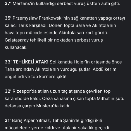
37′
Mertens’in kullandığı serbest vuruş üstten auta gitti.
35′
Przemyslaw Frankowski’nin sağ kanattan yaptığı ortayı
kaleci Tarık karşıladı. Dönen topta Sara ve Akintola’nın
hava topu mücadelesinde Akintola sarı kart gördü.
Galatasaray tehlikeli bir noktadan serbest vuruş
kullanacak.
33′ TEHLİKELİ ATAK!
Sol kanatta Hojer’in ortasında önce
Taha ardından Akintola’nın vurduğu şutları Abdülkerim
engelledi ve top kornere çıktı!
32′
Rizespor’da atılan uzun taç atışında çevrilen top
karambolde kaldı. Ceza sahasına çıkan topta Mithat’ın şutu
defansa çarpıp Muslera’da kaldı.
31′
Barış Alper Yılmaz, Taha Şahin’le girdiği ikili
mücadelede yerde kaldı ve ufak bir sakatlık geçirdi.