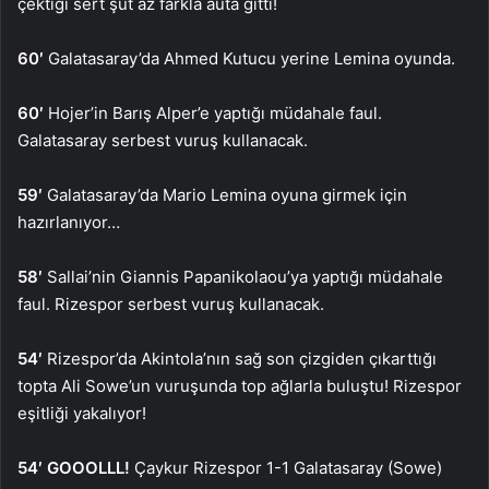
çektiği sert şut az farkla auta gitti!
60′
Galatasaray’da Ahmed Kutucu yerine Lemina oyunda.
60′
Hojer’in Barış Alper’e yaptığı müdahale faul.
Galatasaray serbest vuruş kullanacak.
59′
Galatasaray’da Mario Lemina oyuna girmek için
hazırlanıyor…
58′
Sallai’nin Giannis Papanikolaou’ya yaptığı müdahale
faul. Rizespor serbest vuruş kullanacak.
54′
Rizespor’da Akintola’nın sağ son çizgiden çıkarttığı
topta Ali Sowe’un vuruşunda top ağlarla buluştu! Rizespor
eşitliği yakalıyor!
54′ GOOOLLL!
Çaykur Rizespor 1-1 Galatasaray (Sowe)