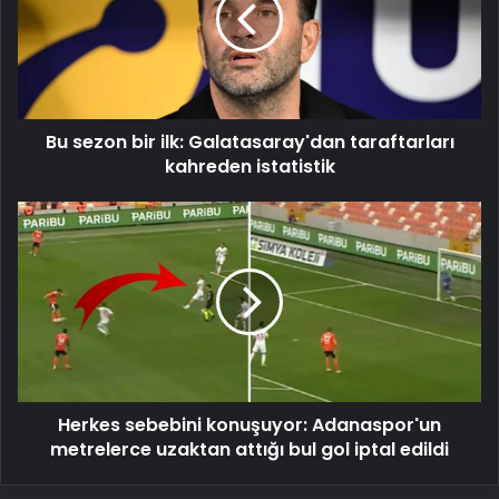
Galatasaray'dan
taraftarları
kahreden
istatistik
Bu sezon bir ilk: Galatasaray'dan taraftarları
kahreden istatistik
Herkes
sebebini
konuşuyor:
Adanaspor'un
metrelerce
uzaktan
attığı
bul
gol
Herkes sebebini konuşuyor: Adanaspor'un
iptal
edildi
metrelerce uzaktan attığı bul gol iptal edildi