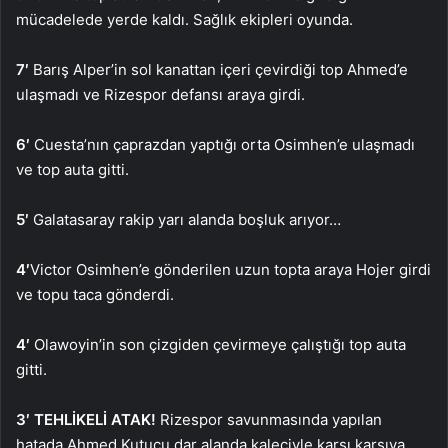
mücadelede yerde kaldı. Sağlık ekipleri oyunda.
7′
Barış Alper’in sol kanattan içeri çevirdiği top Ahmed’e
ulaşmadı ve Rizespor defansı araya girdi.
6′
Cuesta’nın çaprazdan yaptığı orta Osimhen’e ulaşmadı
ve top auta gitti.
5′
Galatasaray rakip yarı alanda boşluk arıyor…
4′
Victor Osimhen’e gönderilen uzun topta araya Hojer girdi
ve topu taca gönderdi.
4′
Olawoyin’in son çizgiden çevirmeye çalıştığı top auta
gitti.
3′ TEHLİKELİ ATAK!
Rizespor savunmasında yapılan
hatada Ahmed Kutucu dar alanda kaleciyle karşı karşıya