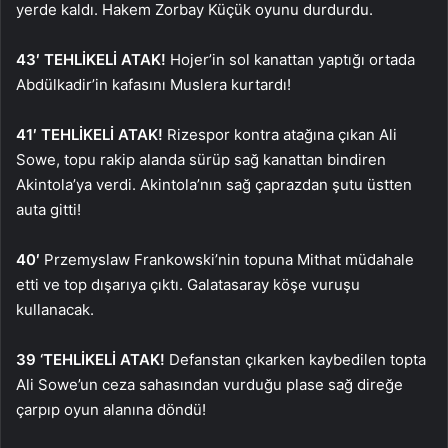
yerde kaldı. Hakem Zorbay Küçük oyunu durdurdu.
43′ TEHLİKELİ ATAK!
Hojer’in sol kanattan yaptığı ortada
Abdülkadir’in kafasını Muslera kurtardı!
41′ TEHLİKELİ ATAK!
Rizespor kontra atağına çıkan Ali
Sowe, topu rakip alanda sürüp sağ kanattan bindiren
Akintola’ya verdi. Akintola’nın sağ çaprazdan şutu üstten
auta gitti!
40′
Przemyslaw Frankowski’nin topuna Mithat müdahale
etti ve top dışarıya çıktı. Galatasaray köşe vuruşu
kullanacak.
39 ‘TEHLİKELİ ATAK!
Defanstan çıkarken kaybedilen topta
Ali Sowe’un ceza sahasından vurduğu plase sağ direğe
çarpıp oyun alanına döndü!