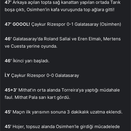
47′
Arkaya açılan topta sağ kanattan yapılan ortada Tarık
boşa çıktı, Osimhen’in kafa vuruşunda top ağlara gitti!
47′ GOOOL!
Çaykur Rizespor 0-1 Galatasaray (Osimhen)
46′
Galatasaray’da Roland Sallai ve Eren Elmalı, Mertens
ve Cuesta yerine oyunda.
46′
İkinci yarı başladı.
İ.Y
Çaykur Rizespor 0-0 Galatasaray
45+3′
Mithat’ın orta alanda Torreira’ya yaptığı müdahale
faul. Mithat Pala sarı kart gördü.
45′
Maçın ilk yarısının sonuna 3 dakikalık uzatma eklendi.
45′
Hojer, topsuz alanda Osimhen’le girdiği mücadelede