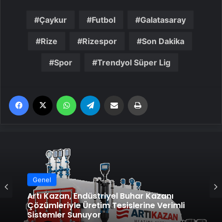
Çaykur
Futbol
Galatasaray
Rize
Rizespor
Son Dakika
Spor
Trendyol Süper Lig
Facebook
X
WhatsApp
Telegram
Email'den paylaş
Yaz
Genel
Genel