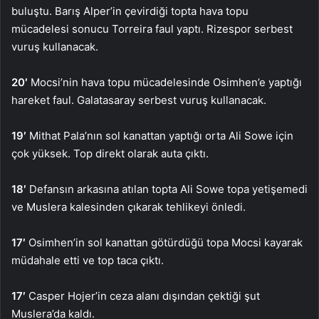
buluştu. Barış Alper’in çevirdiği topta hava topu
mücadelesi sonucu Torreira faul yaptı. Rizespor serbest
vuruş kullanacak.
20′
Mocsi’nin hava topu mücadelesinde Osimhen’e yaptığı
hareket faul. Galatasaray serbest vuruş kullanacak.
19′
Mithat Pala’nın sol kanattan yaptığı orta Ali Sowe için
çok yüksek. Top direkt olarak auta çıktı.
18′
Defansın arkasına atılan topta Ali Sowe topa yetişemedi
ve Muslera kalesinden çıkarak tehlikeyi önledi.
17′
Osimhen’in sol kanattan götürdüğü topa Mocsi kayarak
müdahale etti ve top taca çıktı.
17′
Casper Hojer’in ceza alanı dışından çektiği şut
Muslera’da kaldı.