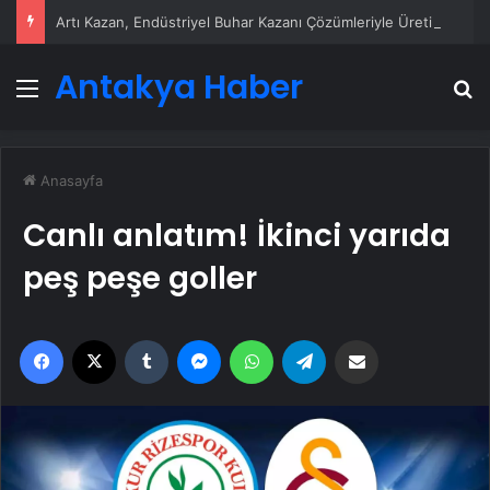
Artı Kazan, Endüstriyel Buhar Kazanı Çözümleriyle Üretim Tesislerine Verimli Sistemler Sunuyor
Antakya Haber
Menü
A
Anasayfa
Canlı anlatım! İkinci yarıda
peş peşe goller
Facebook
X
Tumblr
Messenger
WhatsApp
Telegram
Email'den paylaş