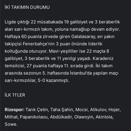
İKİ TAKIMIN DURUMU
Ligde çıktığı 22 müsabakada 19 galibiyet ve 3 beraberlik
alan sarı-kırmızılı takım, yoluna namağlup devam ediyor.
Haftaya 60 puanla zirvede giren Galatasaray, en yakın
takipçisi Fenerbahçe’nin 3 puan önünde liderlik
koltuğunda oturuyor. Mavi-yeşilliler ise 22 maçta 8
galibiyet, 3 beraberlik ve 11 yenilgi yaşadı. Karadeniz
temsilcisi, 27 puanla haftaya 11. sırada girdi. İki takım
arasında sezonun 5. haftasında İstanbul’da yapılan maçı
sarı-kırmızılılar, 5-0 kazanmıştı.
İLK 11’LER
Rizespor:
Tarık Çetin, Taha Şahin, Mocsi, Alikulov, Hojer,
Mithat, Papanikolaou, Abdülkadir, Olawoyin, Akintola,
Sowe.