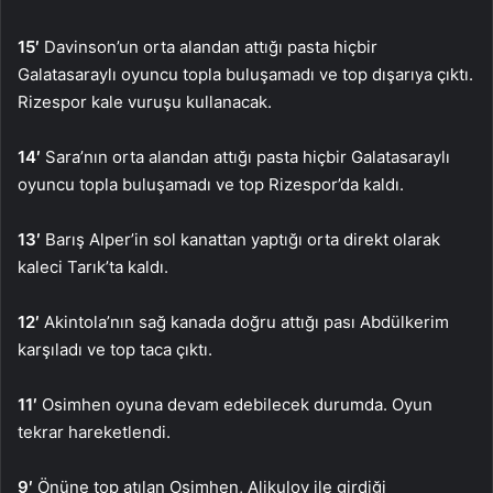
15′
Davinson’un orta alandan attığı pasta hiçbir
Galatasaraylı oyuncu topla buluşamadı ve top dışarıya çıktı.
Rizespor kale vuruşu kullanacak.
14′
Sara’nın orta alandan attığı pasta hiçbir Galatasaraylı
oyuncu topla buluşamadı ve top Rizespor’da kaldı.
13′
Barış Alper’in sol kanattan yaptığı orta direkt olarak
kaleci Tarık’ta kaldı.
12′
Akintola’nın sağ kanada doğru attığı pası Abdülkerim
karşıladı ve top taca çıktı.
11′
Osimhen oyuna devam edebilecek durumda. Oyun
tekrar hareketlendi.
9′
Önüne top atılan Osimhen, Alikulov ile girdiği