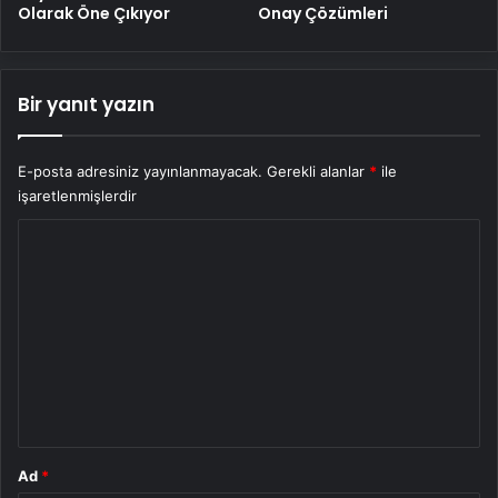
Olarak Öne Çıkıyor
Onay Çözümleri
Bir yanıt yazın
E-posta adresiniz yayınlanmayacak.
Gerekli alanlar
*
ile
işaretlenmişlerdir
Y
o
r
u
m
*
Ad
*