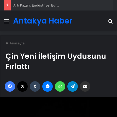
Artı Kazan, Endüstriyel Buhar Kazanı Çözümleriyle Üretim Tesislerine Verimli Sistemler Sunuyor
Antakya Haber
Menü
A
Anasayfa
Çin Yeni İletişim Uydusunu
Fırlattı
Facebook
X
Tumblr
Messenger
WhatsApp
Telegram
Email'den paylaş