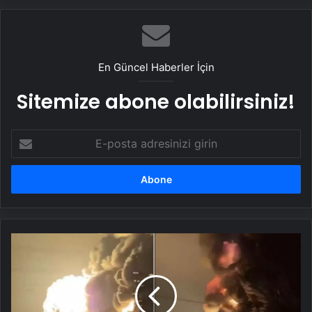
En Güncel Haberler İçin
Sitemize abone olabilirsiniz!
E-
posta
adresinizi
girin
Ukrayna,
Rusya'da
Rostneft
petrol
rafinerisini