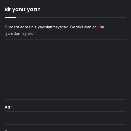
Bir yanıt yazın
E-posta adresiniz yayınlanmayacak.
Gerekli alanlar
*
ile
işaretlenmişlerdir
Y
o
r
u
m
*
Ad
*