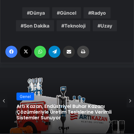
Dünya
Güncel
Radyo
Son Dakika
Teknoloji
Uzay
Facebook
X
WhatsApp
Telegram
Email'den paylaş
Yaz
Genel
Artı Kazan, Endüstriyel Buhar Kazanı
Çözümleriyle Üretim Tesislerine Verimli
Sistemler Sunuyor