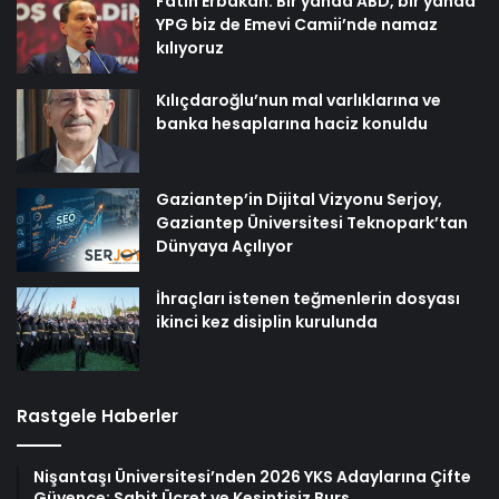
Fatih Erbakan: Bir yanda ABD, bir yanda
YPG biz de Emevi Camii’nde namaz
kılıyoruz
Kılıçdaroğlu’nun mal varlıklarına ve
banka hesaplarına haciz konuldu
Gaziantep’in Dijital Vizyonu Serjoy,
Gaziantep Üniversitesi Teknopark’tan
Dünyaya Açılıyor
İhraçları istenen teğmenlerin dosyası
ikinci kez disiplin kurulunda
Rastgele Haberler
Nişantaşı Üniversitesi’nden 2026 YKS Adaylarına Çifte
Güvence: Sabit Ücret ve Kesintisiz Burs