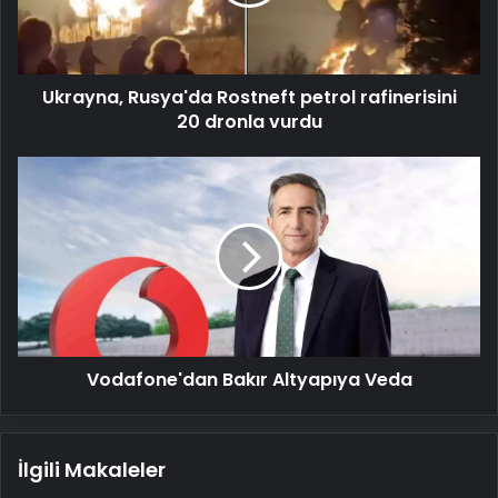
20
dronla
vurdu
Ukrayna, Rusya'da Rostneft petrol rafinerisini
20 dronla vurdu
Vodafone'dan
Bakır
Altyapıya
Veda
Vodafone'dan Bakır Altyapıya Veda
İlgili Makaleler