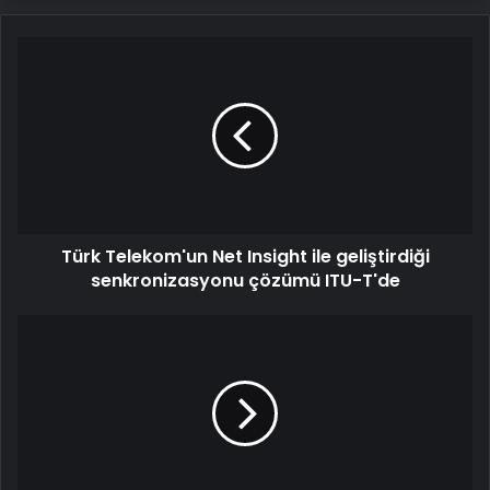
Türk
Telekom'un
Net
Insight
ile
geliştirdiği
senkronizasyonu
çözümü
ITU-
Türk Telekom'un Net Insight ile geliştirdiği
T'de
senkronizasyonu çözümü ITU-T'de
5G
ve
6G
teknolojileri
akıllı
şehirlerin
geleceğini
şekillendirecek