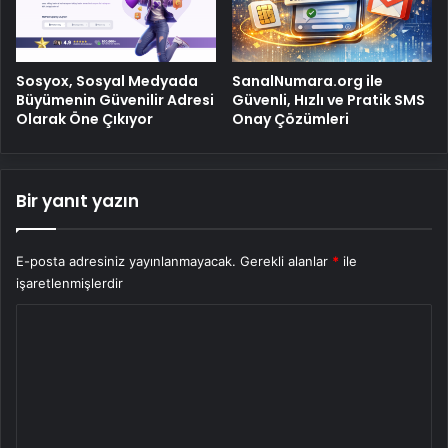
Sosyox, Sosyal Medyada
SanalNumara.org ile
Büyümenin Güvenilir Adresi
Güvenli, Hızlı ve Pratik SMS
Olarak Öne Çıkıyor
Onay Çözümleri
Bir yanıt yazın
E-posta adresiniz yayınlanmayacak.
Gerekli alanlar
*
ile
işaretlenmişlerdir
Y
o
r
u
m