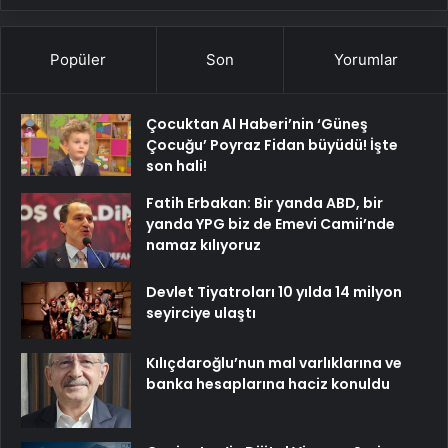
Popüler
Son
Yorumlar
Çocuktan Al Haberi’nin ‘Güneş
Çocuğu’ Poyraz Fidan büyüdü! İşte
son hali!
Fatih Erbakan: Bir yanda ABD, bir
yanda YPG biz de Emevi Camii’nde
namaz kılıyoruz
Devlet Tiyatroları 10 yılda 14 milyon
seyirciye ulaştı
Kılıçdaroğlu’nun mal varlıklarına ve
banka hesaplarına haciz konuldu