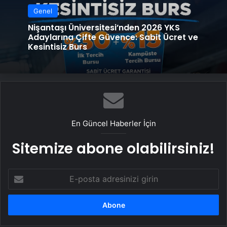
Genel
Nişantaşı Üniversitesi’nden 2026 YKS
Adaylarına Çifte Güvence: Sabit Ücret ve
Kesintisiz Burs
En Güncel Haberler İçin
Sitemize abone olabilirsiniz!
E-
posta
adresinizi
girin