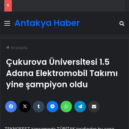
Antakya Haber
Menü
A
Anasayfa
Çukurova Üniversitesi 1.5
Adana Elektromobil Takımı
yine şampiyon oldu
Facebook
X
Tumblr
Messenger
WhatsApp
Telegram
Email'den paylaş
TEKNOFEST kapsamında TÜBİTAK tarafından bu sene