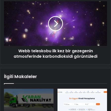
Webb
teleskobu
ilk
kez
bir
gezegenin
atmosferinde
karbondioksidi
görüntüledi
Webb teleskobu ilk kez bir gezegenin
atmosferinde karbondioksidi görüntüledi
İlgili Makaleler