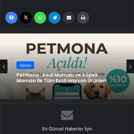
Facebook
X
WhatsApp
Telegram
Email'den paylaş
Yaz
Genel
Petmona : Kedi Maması ve Köpek
Maması İle Tüm Evcil Hayvan Ürünleri
En Güncel Haberler İçin