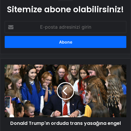
Sitemize abone olabilirsiniz!
E-
posta
adresinizi
girin
Donald
Trump'ın
orduda
trans
yasağına
engel
Donald Trump'ın orduda trans yasağına engel