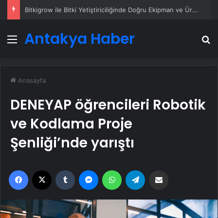
Petmona : Kedi Maması ve Köpek Maması İle Tüm Evcil Hayvan Ürünleri
Antakya Haber
Menü
A
Anasayfa
DENEYAP öğrencileri Robotik
ve Kodlama Proje
Şenliği’nde yarıştı
Facebook
X
Tumblr
Messenger
WhatsApp
Telegram
Email'den paylaş