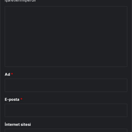
Y
o
r
u
m
*
Ad
*
E-posta
*
İnternet sitesi