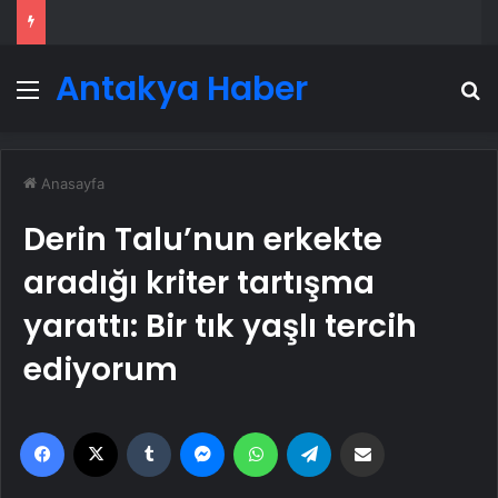
Antakya Haber
Menü
A
Anasayfa
Derin Talu’nun erkekte
aradığı kriter tartışma
yarattı: Bir tık yaşlı tercih
ediyorum
Facebook
X
Tumblr
Messenger
WhatsApp
Telegram
Email'den paylaş