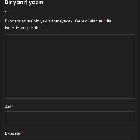
Bir yanıt yazın
E-posta adresiniz yayınlanmayacak.
Gerekli alanlar
*
ile
işaretlenmişlerdir
Y
o
r
u
m
*
Ad
*
E-posta
*