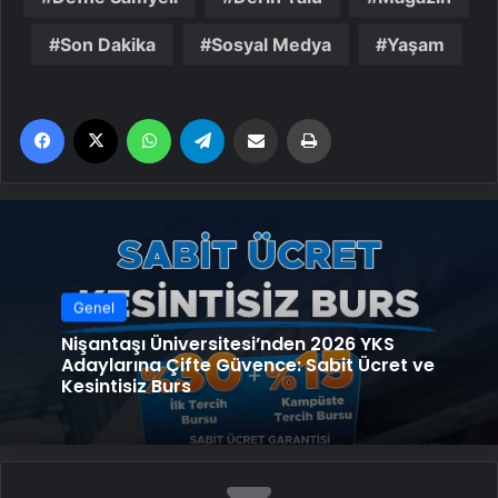
Son Dakika
Sosyal Medya
Yaşam
Facebook
X
WhatsApp
Telegram
Email'den paylaş
Yaz
Genel
Nişantaşı Üniversitesi’nden 2026 YKS
Adaylarına Çifte Güvence: Sabit Ücret ve
Kesintisiz Burs