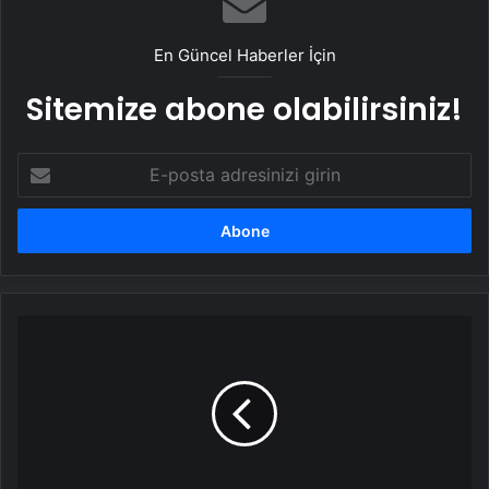
En Güncel Haberler İçin
Sitemize abone olabilirsiniz!
E-
posta
adresinizi
girin
Mehmet
Auf:
Herkese
dokunduk,
bu
yüzden
sevildik