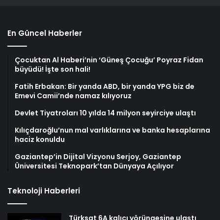
En Güncel Haberler
Çocuktan Al Haberi’nin ‘Güneş Çocuğu’ Poyraz Fidan
büyüdü! İşte son hali!
Fatih Erbakan: Bir yanda ABD, bir yanda YPG biz de
Emevi Camii’nde namaz kılıyoruz
Devlet Tiyatroları 10 yılda 14 milyon seyirciye ulaştı
Kılıçdaroğlu’nun mal varlıklarına ve banka hesaplarına
haciz konuldu
Gaziantep’in Dijital Vizyonu Serjoy, Gaziantep
Üniversitesi Teknopark’tan Dünyaya Açılıyor
Teknoloji Haberleri
Türksat 6A kalıcı yörüngesine ulaştı