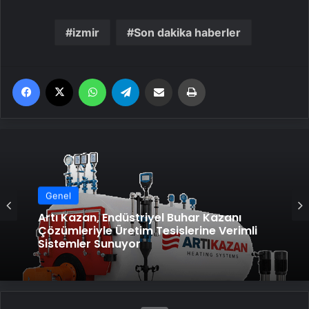
izmir
Son dakika haberler
Facebook
X
WhatsApp
Telegram
Email'den paylaş
Yaz
Genel
Artı Kazan, Endüstriyel Buhar Kazanı
Çözümleriyle Üretim Tesislerine Verimli
Sistemler Sunuyor