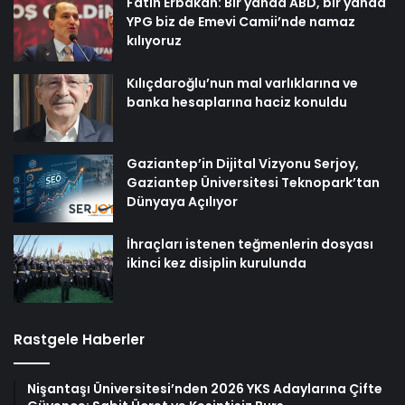
Fatih Erbakan: Bir yanda ABD, bir yanda
YPG biz de Emevi Camii’nde namaz
kılıyoruz
Kılıçdaroğlu’nun mal varlıklarına ve
banka hesaplarına haciz konuldu
Gaziantep’in Dijital Vizyonu Serjoy,
Gaziantep Üniversitesi Teknopark’tan
Dünyaya Açılıyor
İhraçları istenen teğmenlerin dosyası
ikinci kez disiplin kurulunda
Rastgele Haberler
Nişantaşı Üniversitesi’nden 2026 YKS Adaylarına Çifte