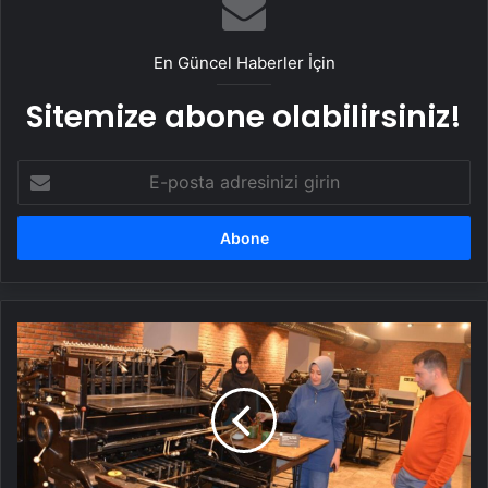
En Güncel Haberler İçin
Sitemize abone olabilirsiniz!
E-
posta
adresinizi
girin
Atatürk
Üniversitesi'nin
66
yıllık
basımevi
müzeye
dönüştürüldü