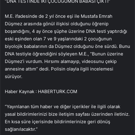
“DNA TESTİNDE İKİ ÇOCUĞUMUN BABASI ÇIKTI”
M.E. ifadesinde de 2 yıl önce eşi ile Mustafa Emrah
Düşmez arasında gönül ilişkisi olduğunu öğrenip
boşandığını, 4 ay önce şüphe üzerine DNA testi yaptırdığı
eski eşinden olan 7 ve 9 yaşlarındaki 2 çocuğunun
biyolojik babalarının da Düşmez olduğunu öne sürdü. Bunu
DNA testiyle öğrendiğini söyleyen M.E., “Bunun üzerine
Düşmez’i vurdum. Hırsımı alamayıp, videosunu çekip
annesine attım” dedi. Polisin olayla ilgili incelemesi
sürüyor.
Haber Kaynak : HABERTURK.COM
“Yayınlanan tüm haber ve diğer içerikler ile ilgili olarak
yasal bildirimlerinizi bize iletişim sayfası üzerinden iletiniz.
En kısa süre içerisinde bildirimlerinize geri dönüş
sağlanılacaktır.”