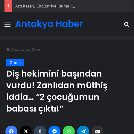
Artı Kazan, Endüstriyel Buhar Kazanı Çözümleriyle Üretim Tesislerine Verimli Sistemler Sunuyor
Antakya Haber
Menü
A
Anasayfa
/
Genel
Genel
Diş hekimini başından
vurdu! Zanlıdan müthiş
iddia… “2 çocuğumun
babası çıktı!”
Facebook
X
Tumblr
Messenger
WhatsApp
Telegram
Email'den paylaş