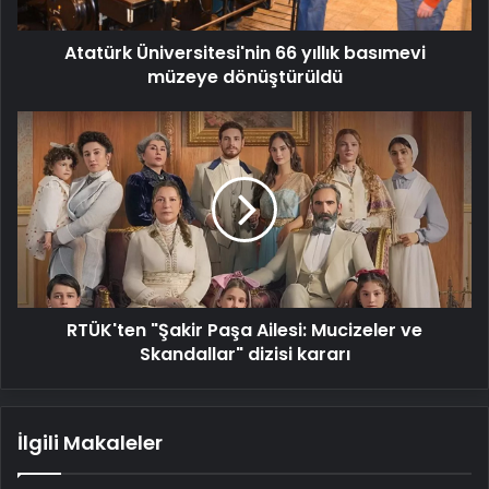
Atatürk Üniversitesi'nin 66 yıllık basımevi
müzeye dönüştürüldü
RTÜK'ten
"Şakir
Paşa
Ailesi:
Mucizeler
ve
Skandallar"
dizisi
kararı
RTÜK'ten "Şakir Paşa Ailesi: Mucizeler ve
Skandallar" dizisi kararı
İlgili Makaleler