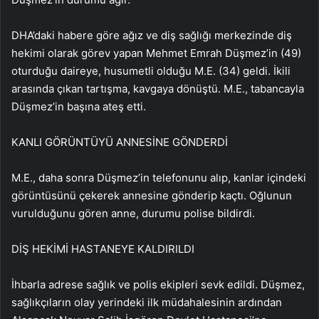
DHA’daki habere göre ağız ve diş sağlığı merkezinde diş
hekimi olarak görev yapan Mehmet Emrah Düşmez’in (49)
oturduğu daireye, husumetli olduğu M.E. (34) geldi. İkili
arasında çıkan tartışma, kavgaya dönüştü. M.E., tabancayla
Düşmez’in başına ateş etti.
KANLI GÖRÜNTÜYÜ ANNESİNE GÖNDERDİ
M.E., daha sonra Düşmez’in telefonunu alıp, kanlar içindeki
görüntüsünü çekerek annesine gönderip kaçtı. Oğlunun
vurulduğunu gören anne, durumu polise bildirdi.
DİŞ HEKİMİ HASTANEYE KALDIRILDI
İhbarla adrese sağlık ve polis ekipleri sevk edildi. Düşmez,
sağlıkçıların olay yerindeki ilk müdahalesinin ardından