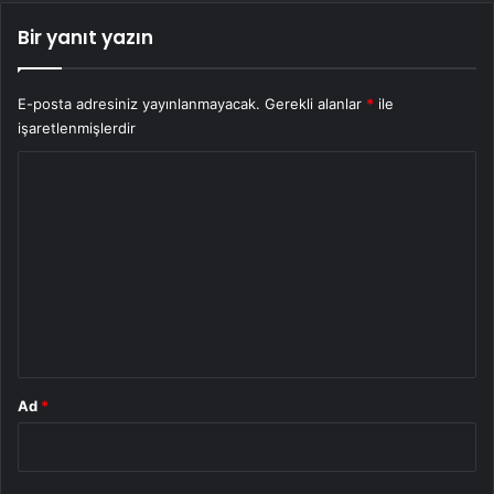
Bir yanıt yazın
E-posta adresiniz yayınlanmayacak.
Gerekli alanlar
*
ile
işaretlenmişlerdir
Y
o
r
u
m
*
Ad
*