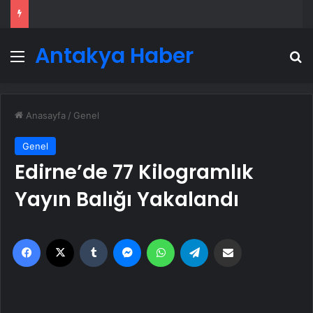
Antakya Haber
Menü
A
Anasayfa
/
Genel
Genel
Edirne’de 77 Kilogramlık
Yayın Balığı Yakalandı
Facebook
X
Tumblr
Messenger
WhatsApp
Telegram
Email'den paylaş