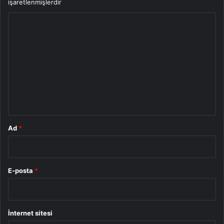
işaretlenmişlerdir
Y
o
r
u
m
*
Ad
*
E-posta
*
İnternet sitesi