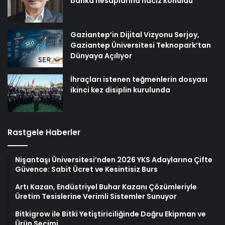
banka hesaplarına haciz konuldu
Gaziantep’in Dijital Vizyonu Serjoy,
Gaziantep Üniversitesi Teknopark’tan
Dünyaya Açılıyor
İhraçları istenen teğmenlerin dosyası
ikinci kez disiplin kurulunda
Rastgele Haberler
Nişantaşı Üniversitesi’nden 2026 YKS Adaylarına Çifte
Güvence: Sabit Ücret ve Kesintisiz Burs
Artı Kazan, Endüstriyel Buhar Kazanı Çözümleriyle
Üretim Tesislerine Verimli Sistemler Sunuyor
Bitkigrow ile Bitki Yetiştiriciliğinde Doğru Ekipman ve
Ürün Seçimi