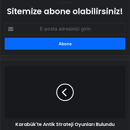
Sitemize abone olabilirsiniz!
E-
posta
adresinizi
girin
Karabük'te
Antik
Strateji
Oyunları
Bulundu
Karabük'te Antik Strateji Oyunları Bulundu