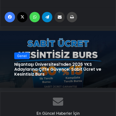
Facebook
X
WhatsApp
Telegram
Email'den paylaş
Yaz
Genel
Nişantaşı Üniversitesi’nden 2026 YKS
Adaylarına Çifte Güvence: Sabit Ücret ve
Kesintisiz Burs
En Güncel Haberler İçin