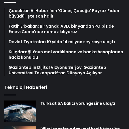
Çocuktan Al Haberi’nin ‘Güneş Çocuğu’ Poyraz Fidan
büyüdü! İşte son hali!
Fatih Erbakan: Bir yanda ABD, bir yanda YPG biz de
Emevi Camii’nde namaz kılıyoruz
Devlet Tiyatroları 10 yılda 14 milyon seyirciye ulaştı
Kılıçdaroğlu’nun mal varlıklarına ve banka hesaplarına
haciz konuldu
Gaziantep’in Dijital Vizyonu Serjoy, Gaziantep
Üniversitesi Teknopark’tan Dünyaya Açılıyor
Teknoloji Haberleri
Türksat 6A kalıcı yörüngesine ulaştı
Bilim insanlarından yeni keşif: Mars’ta