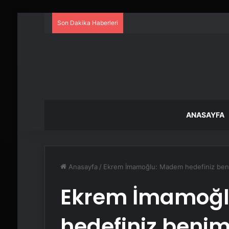
Son Dakika Haberleri
ANASAYFA
Anasayfa
/
Ekrem İmamoğlu: Madem hedefiniz beni
Ekrem İmamoğ
hedefiniz benim