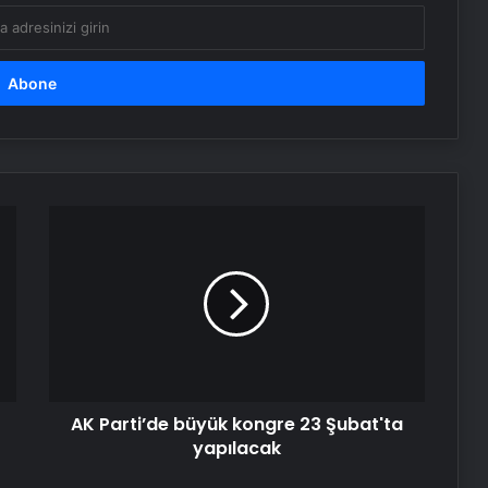
AK
Parti’de
büyük
kongre
23
Şubat'ta
yapılacak
AK Parti’de büyük kongre 23 Şubat'ta
yapılacak