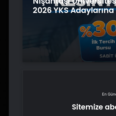
Nişantaşı Üniversite
2026 YKS Adaylarına 
Güvence: Sabit Ücret
Kesintisiz Burs
En Günc
Sitemize abo