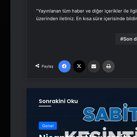
“Yayınlanan tüm haber ve diğer içerikler ile ilgil
üzerinden iletiniz. En kısa süre içerisinde bildi
Son d
Facebook
X
Email'den paylaş
Yaz
Paylaş
Sonrakini Oku
Genel