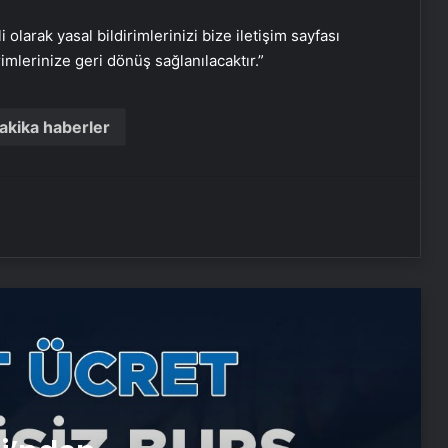
i olarak yasal bildirimlerinizi bize iletişim sayfası
rimlerinize geri dönüş sağlanılacaktır.”
Nişantaşı Üniversitesi’nden 2026 YKS
Adaylarına Çifte Güvence: Sabit
Ücret ve Kesintisiz Burs
akika haberler
Artı Kazan, Endüstriyel Buhar Kazanı
Çözümleriyle Üretim Tesislerine
Verimli Sistemler Sunuyor
Bitkigrow ile Bitki Yetiştiriciliğinde
Doğru Ekipman ve Ürün Seçimi
Petmona : Kedi Maması ve Köpek
Maması İle Tüm Evcil Hayvan
Ürünleri
Ankara rent a car