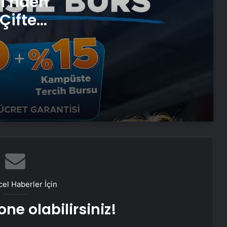
si’nden
Çifte
Porego ile Kargo Süreçlerinizi Daha
 ve
Kolay Yönetin
Sevinçler Sağlık: Trusted Hygiene
Product Manufacturer in Turkey
Esat Bey Shop ile Sosyal Medya
Hizmetlerinde Güçlü Panel
Deneyimi
Eşya Depolama Rehberi
el Haberler İçin
Serjoy : Dijital Medya Ajansı, Google
ne olabilirsiniz!
Reklam Ajansı, SEO Ajansı ve Web
Tasarım Ajansı