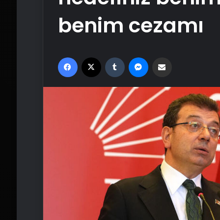
benim cezamı
Facebook
X
Tumblr
Messenger
Email'den paylaş