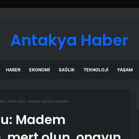
Antakya Haber
HABER
EKONOMI
SAĞLIK
TEKNOLOJI
YAŞAM
m, mert olun, onayın benim cezamı
lu: Madem
, mert olun, onayın