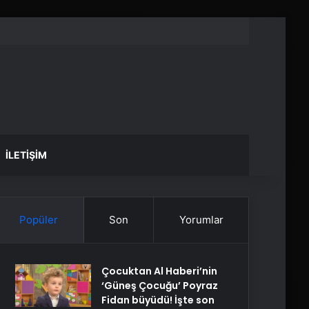
İLETIŞIM
Popüler
Son
Yorumlar
Çocuktan Al Haberi’nin
‘Güneş Çocuğu’ Poyraz
Fidan büyüdü! İşte son