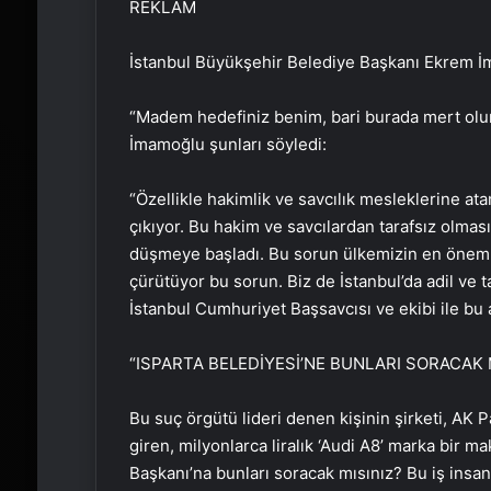
REKLAM
İstanbul Büyükşehir Belediye Başkanı Ekrem İm
“Madem hedefiniz benim, bari burada mert olun.
İmamoğlu şunları söyledi:
“Özellikle hakimlik ve savcılık mesleklerine at
çıkıyor. Bu hakim ve savcılardan tarafsız olmas
düşmeye başladı. Bu sorun ülkemizin en önemli 
çürütüyor bu sorun. Biz de İstanbul’da adil ve t
İstanbul Cumhuriyet Başsavcısı ve ekibi ile bu a
“ISPARTA BELEDİYESİ’NE BUNLARI SORACAK M
Bu suç örgütü lideri denen kişinin şirketi, AK P
giren, milyonlarca liralık ‘Audi A8’ marka bir 
Başkanı’na bunları soracak mısınız? Bu iş insanı