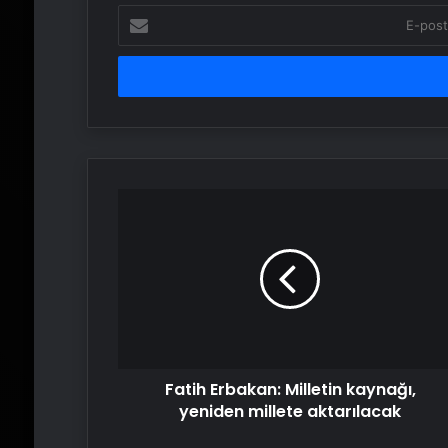
E-
posta
adresinizi
girin
Fatih
Erbakan:
Milletin
kaynağı,
yeniden
millete
aktarılacak
Fatih Erbakan: Milletin kaynağı,
yeniden millete aktarılacak