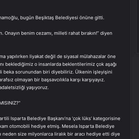
amoğlu, bugün Beşiktaş Belediyesi önüne gitti.
 Onayın benim cezamı, milleti rahat bırakın!” diyen
ama yapılırken liyakat değil de siyasal mülahazalar öne
ını beklediğimiz o insanlarda beklentilerimiz çok aşağı
beka sorunundan biri diyebiliriz. Ülkenin işleyişini
arafsız olmayan bir başsavcılıkla karşı karşıyayız.
daletsizliği yaşıyoruz.
ISINIZ?”
artili Isparta Belediye Başkanı’na ‘çok lüks’ kategorisine
makam otomobili hediye etmiş. Mesela Isparta Belediye
 neden size milyonlarca liralık bir aracı hediye etti diye