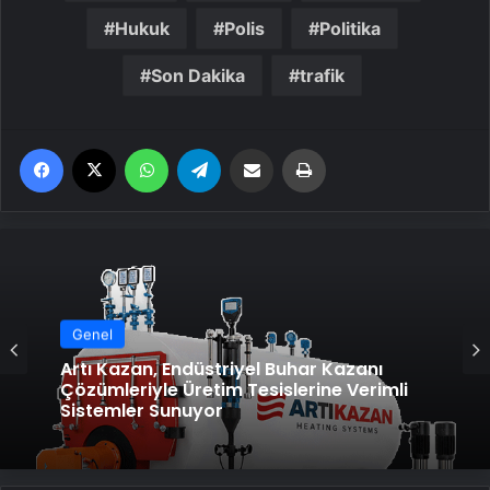
Hukuk
Polis
Politika
Son Dakika
trafik
Facebook
X
WhatsApp
Telegram
Email'den paylaş
Yaz
Genel
Artı Kazan, Endüstriyel Buhar Kazanı
Çözümleriyle Üretim Tesislerine Verimli
Sistemler Sunuyor