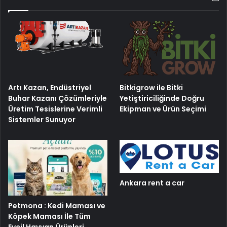
Artı Kazan, Endüstriyel
Bitkigrow ile Bitki
Buhar Kazanı Çözümleriyle
Yetiştiriciliğinde Doğru
Üretim Tesislerine Verimli
Ekipman ve Ürün Seçimi
Sistemler Sunuyor
Ankara rent a car
Petmona : Kedi Maması ve
Köpek Maması İle Tüm
Evcil Hayvan Ürünleri