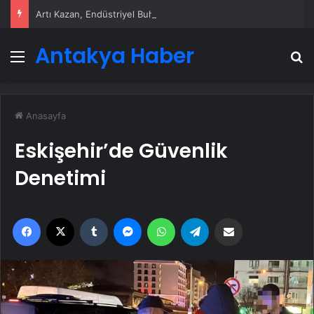
Artı Kazan, Endüstriyel Buhar Kazanı Çözümleriyle Üretim Tesislerine Verimli Sistemler Sunuyor
Antakya Haber
Menü
A
Anasayfa
Eskişehir’de Güvenlik
Denetimi
Facebook
X
Tumblr
Messenger
WhatsApp
Telegram
Email'den paylaş