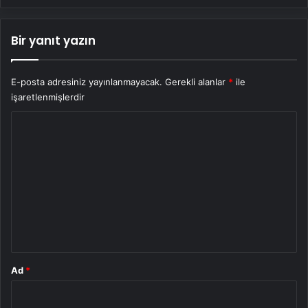
Bir yanıt yazın
E-posta adresiniz yayınlanmayacak.
Gerekli alanlar
*
ile
işaretlenmişlerdir
Y
o
r
u
m
*
Ad
*