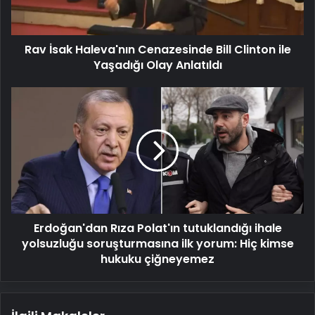
ile
Yaşadığı
Olay
Rav İsak Haleva'nın Cenazesinde Bill Clinton ile
Anlatıldı
Yaşadığı Olay Anlatıldı
Erdoğan'dan
Rıza
Polat'ın
tutuklandığı
ihale
yolsuzluğu
soruşturmasına
ilk
yorum:
Erdoğan'dan Rıza Polat'ın tutuklandığı ihale
Hiç
kimse
yolsuzluğu soruşturmasına ilk yorum: Hiç kimse
hukuku
hukuku çiğneyemez
çiğneyemez