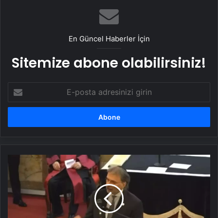
En Güncel Haberler İçin
Sitemize abone olabilirsiniz!
E-
posta
adresinizi
girin
Rav
İsak
Haleva'nın
Cenazesinde
Bill
Clinton