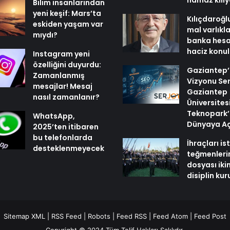
namaz kılı
Bilim insanlarından
yeni keşif: Mars’ta
Kılıçdaroğl
eskiden yaşam var
mal varlıkl
mıydı?
banka hesa
haciz konu
Instagram yeni
özelliğini duyurdu:
Gaziantep’i
Zamanlanmış
Vizyonu Ser
mesajlar! Mesaj
Gaziantep
nasıl zamanlanır?
Üniversites
Teknopark’
WhatsApp,
Dünyaya Aç
2025’ten itibaren
bu telefonlarda
İhraçları i
desteklenmeyecek
teğmenleri
dosyası iki
disiplin ku
Sitemap XML
|
RSS Feed
|
Robots
|
Feed RSS
|
Feed Atom
|
Feed Post