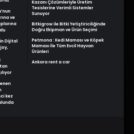
yoruz
Kazanı Çözümleriyle Üretim
Tesislerine Verimli Sistemler
u’nun
Sunuyor
arına ve
plarına
Bitkigrow ile Bitki Yetiştiriciliğinde
Doğru Ekipman ve Ürün Seçimi
ldu
Petmona : Kedi Maması ve Köpek
n Dijital
Maması İle Tüm Evcil Hayvan
joy,
Ürünleri
i
Ankara rent a car
tan
ılıyor
stenen
n
nci kez
rulunda