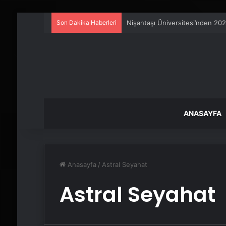
Son Dakika Haberleri
Nişantaşı Üniversitesi’nden 202
ANASAYFA
Anasayfa
/
Astral Seyahat
Astral Seyahat