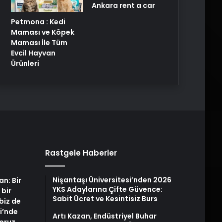
Ankara rent a car
Petmona : Kedi
Maması ve Köpek
Maması İle Tüm
Evcil Hayvan
Ürünleri
Rastgele Haberler
Nişantaşı Üniversitesi’nden 2026
an: Bir
YKS Adaylarına Çifte Güvence:
 bir
Sabit Ücret ve Kesintisiz Burs
biz de
i’nde
Artı Kazan, Endüstriyel Buhar