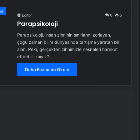
el
Editör
0
5
Parapsikoloji
Parapsikoloji, insan zihninin sınırlarını zorlayan,
çoğu zaman bilim dünyasında tartışma yaratan bir
alan. Peki, gerçekten zihnimizle nesneleri hareket
ettirebilir miyiz?…
Daha Fazlasını Oku »