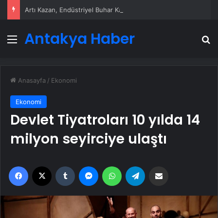
Artı Kazan, Endüstriyel Buhar Kazanı Çözümleriyle Üretim Tesislerine Verimli Sistemler Sunuyor
Antakya Haber
Menü
A
Anasayfa
/
Ekonomi
Ekonomi
Devlet Tiyatroları 10 yılda 14
milyon seyirciye ulaştı
Facebook
X
Tumblr
Messenger
WhatsApp
Telegram
Email'den paylaş