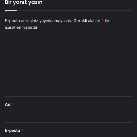
Bir yanıt yazın
E-posta adresiniz yayınlanmayacak.
Gerekli alanlar
*
ile
işaretlenmişlerdir
Y
o
r
u
m
*
Ad
*
E-posta
*