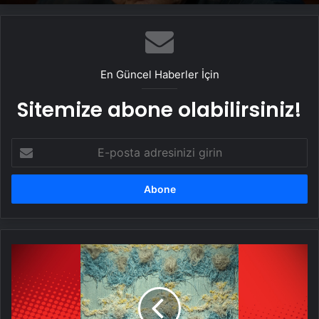
En Güncel Haberler İçin
Sitemize abone olabilirsiniz!
E-
posta
adresinizi
girin
Anadolu
motiflerinin
doğal
ipliklerle
yolculuğu