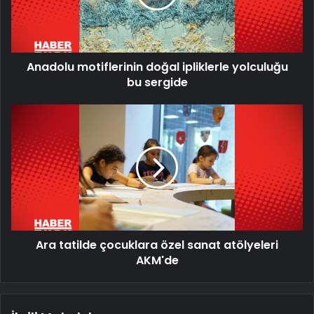
bu
sergide
Anadolu motiflerinin doğal ipliklerle yolculuğu
bu sergide
Ara
tatilde
çocuklara
özel
sanat
atölyeleri
AKM'de
Ara tatilde çocuklara özel sanat atölyeleri
AKM'de