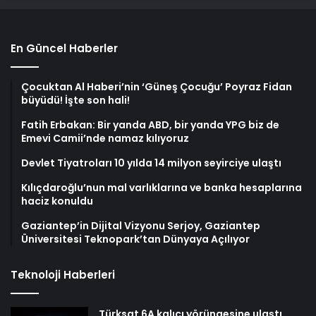
En Güncel Haberler
Çocuktan Al Haberi’nin ‘Güneş Çocuğu’ Poyraz Fidan
büyüdü! İşte son hali!
Fatih Erbakan: Bir yanda ABD, bir yanda YPG biz de
Emevi Camii’nde namaz kılıyoruz
Devlet Tiyatroları 10 yılda 14 milyon seyirciye ulaştı
Kılıçdaroğlu’nun mal varlıklarına ve banka hesaplarına
haciz konuldu
Gaziantep’in Dijital Vizyonu Serjoy, Gaziantep
Üniversitesi Teknopark’tan Dünyaya Açılıyor
Teknoloji Haberleri
Türksat 6A kalıcı yörüngesine ulaştı