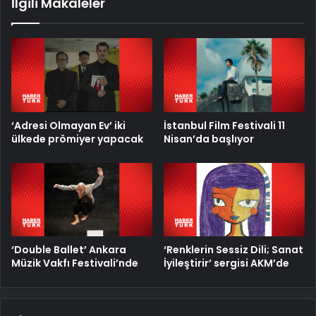
İlgili Makaleler
‘Adresi Olmayan Ev’ iki
İstanbul Film Festivali 11
ülkede prömiyer yapacak
Nisan’da başlıyor
‘Double Ballet’ Ankara
‘Renklerin Sessiz Dili; Sanat
Müzik Vakfı Festivali’nde
İyileştirir’ sergisi AKM’de