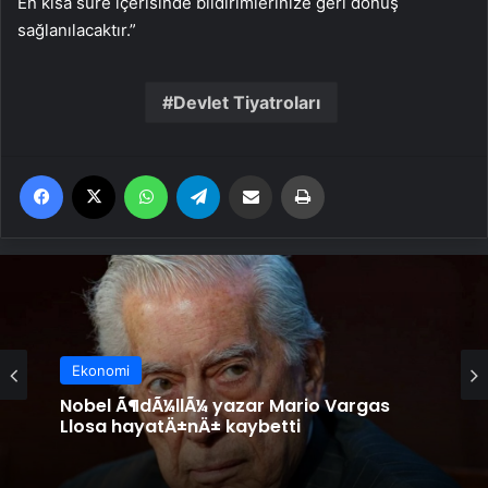
En kısa süre içerisinde bildirimlerinize geri dönüş
sağlanılacaktır.”
Devlet Tiyatroları
Facebook
X
WhatsApp
Telegram
Email'den paylaş
Yaz
Ekonomi
Nobel Ã¶dÃ¼llÃ¼ yazar Mario Vargas
Llosa hayatÄ±nÄ± kaybetti