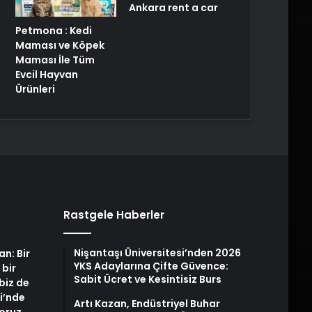
Ankara rent a car
Petmona : Kedi
Maması ve Köpek
Maması İle Tüm
Evcil Hayvan
Ürünleri
Rastgele Haberler
Nişantaşı Üniversitesi’nden 2026
an: Bir
YKS Adaylarına Çifte Güvence:
 bir
Sabit Ücret ve Kesintisiz Burs
biz de
i’nde
Artı Kazan, Endüstriyel Buhar