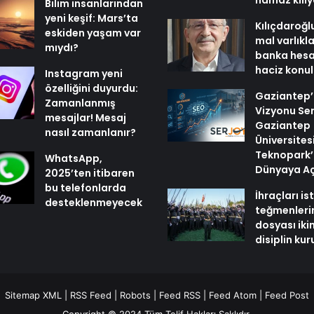
namaz kılı
Bilim insanlarından
yeni keşif: Mars’ta
Kılıçdaroğl
eskiden yaşam var
mal varlıkl
mıydı?
banka hesa
haciz konu
Instagram yeni
özelliğini duyurdu:
Gaziantep’i
Zamanlanmış
Vizyonu Ser
mesajlar! Mesaj
Gaziantep
nasıl zamanlanır?
Üniversites
Teknopark’
WhatsApp,
Dünyaya Aç
2025’ten itibaren
bu telefonlarda
İhraçları i
desteklenmeyecek
teğmenleri
dosyası iki
disiplin ku
Sitemap XML
|
RSS Feed
|
Robots
|
Feed RSS
|
Feed Atom
|
Feed Post