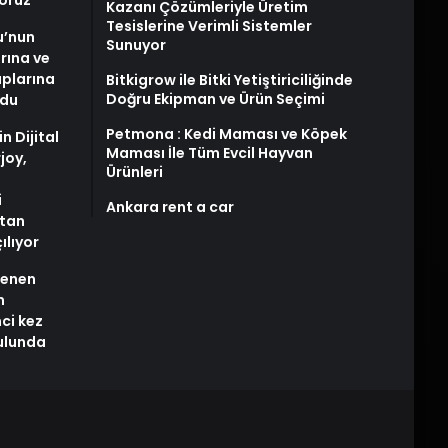
yoruz
Kazanı Çözümleriyle Üretim
Tesislerine Verimli Sistemler
u’nun
Sunuyor
arına ve
plarına
Bitkigrow ile Bitki Yetiştiriciliğinde
Doğru Ekipman ve Ürün Seçimi
ldu
Petmona : Kedi Maması ve Köpek
n Dijital
Maması İle Tüm Evcil Hayvan
joy,
Ürünleri
i
Ankara rent a car
tan
ılıyor
stenen
n
nci kez
rulunda