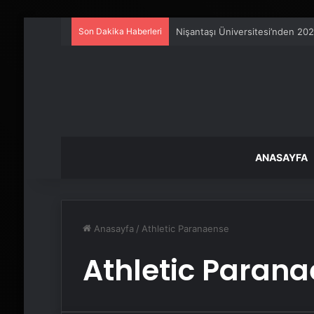
Son Dakika Haberleri
Nişantaşı Üniversitesi’nden 202
ANASAYFA
Anasayfa
/
Athletic Paranaense
Athletic Paran