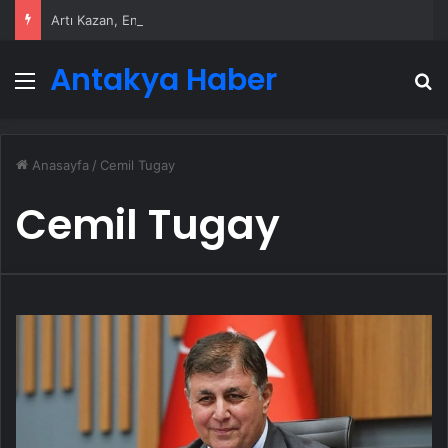
Artı Kazan, Endüstriyel Buhar Kazanı Çözümleriyle Üretim Tesislerine Verimli Sistemler Sunuyor
Antakya Haber
Menü
A
Anasayfa
/
Cemil Tugay
Cemil Tugay