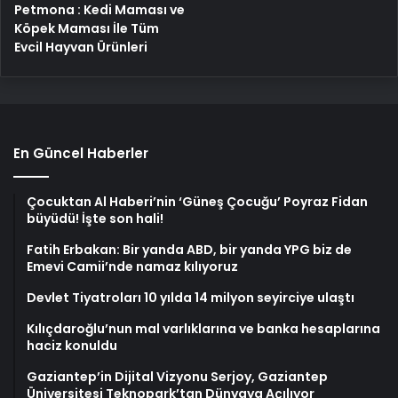
Petmona : Kedi Maması ve
Köpek Maması İle Tüm
Evcil Hayvan Ürünleri
En Güncel Haberler
Çocuktan Al Haberi’nin ‘Güneş Çocuğu’ Poyraz Fidan
büyüdü! İşte son hali!
Fatih Erbakan: Bir yanda ABD, bir yanda YPG biz de
Emevi Camii’nde namaz kılıyoruz
Devlet Tiyatroları 10 yılda 14 milyon seyirciye ulaştı
Kılıçdaroğlu’nun mal varlıklarına ve banka hesaplarına
haciz konuldu
Gaziantep’in Dijital Vizyonu Serjoy, Gaziantep
Üniversitesi Teknopark’tan Dünyaya Açılıyor