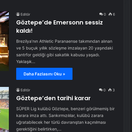
Editör
0
6
Göztepe’de Emersonn sessiz
kaldı!
Brezilya’nın Athletic Paranaense takımından alınan
ve 5 buçuk yıllık sözleşme imzalayan 20 yaşındaki
santrfor geldiği gibi sakatlık kabusu yaşadı.
Yaklaşık…
Daha Fazlasını Oku »
Editör
0
3
Göztepe’den tarihi karar
SÜPER Lig kulübü Göztepe, benzeri görülmemiş bir
karara imza attı. Sarıkırmızılılar, kulübü zarara
uğratabilecek her türlü davranıştan kaçınılması
gerektiğini belirtirken,…