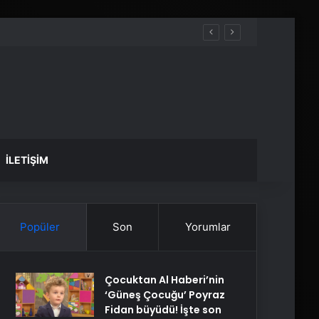
İLETIŞIM
Popüler
Son
Yorumlar
Çocuktan Al Haberi’nin
‘Güneş Çocuğu’ Poyraz
Fidan büyüdü! İşte son