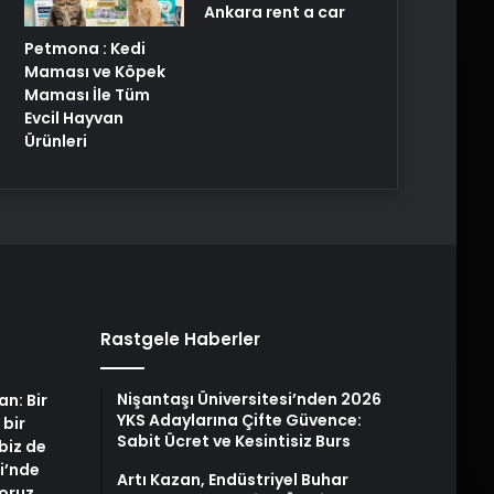
Ankara rent a car
Petmona : Kedi
Maması ve Köpek
Maması İle Tüm
Evcil Hayvan
Ürünleri
Rastgele Haberler
Nişantaşı Üniversitesi’nden 2026
an: Bir
YKS Adaylarına Çifte Güvence:
 bir
Sabit Ücret ve Kesintisiz Burs
biz de
i’nde
Artı Kazan, Endüstriyel Buhar
yoruz