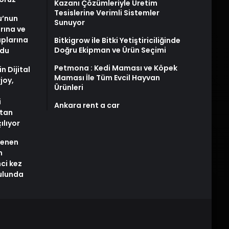
Kazanı Çözümleriyle Üretim
Tesislerine Verimli Sistemler
u’nun
Sunuyor
arına ve
plarına
Bitkigrow ile Bitki Yetiştiriciliğinde
Doğru Ekipman ve Ürün Seçimi
ldu
Petmona : Kedi Maması ve Köpek
n Dijital
Maması İle Tüm Evcil Hayvan
joy,
Ürünleri
i
Ankara rent a car
tan
ılıyor
stenen
n
nci kez
rulunda