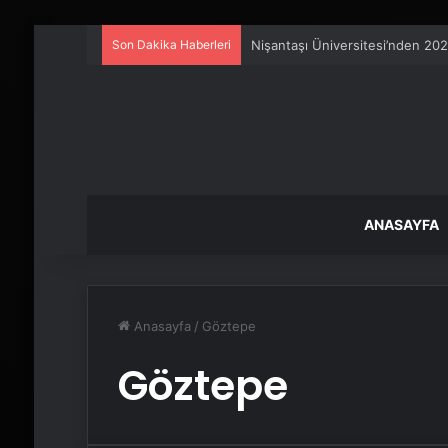
Son Dakika Haberleri
Nişantaşı Üniversitesi’nden 202
ANASAYFA
Anasayfa
/
Göztepe
Göztepe