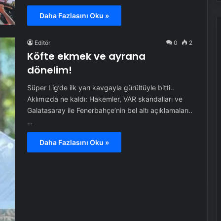
Daha Fazlasını Oku »
Editör
0
2
Köfte ekmek ve ayrana
dönelim!
Süper Lig’de ilk yarı kavgayla gürültüyle bitti..
Aklımızda ne kaldı: Hakemler, VAR skandalları ve
Galatasaray ile Fenerbahçe’nin bel altı açıklamaları..
…
Daha Fazlasını Oku »