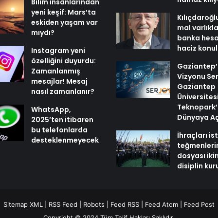
Bilim insanlarından
yeni keşif: Mars’ta
Kılıçdaroğl
eskiden yaşam var
mal varlıkl
mıydı?
banka hesa
haciz konu
Instagram yeni
özelliğini duyurdu:
Gaziantep’i
Zamanlanmış
Vizyonu Ser
mesajlar! Mesaj
Gaziantep
nasıl zamanlanır?
Üniversites
Teknopark’
WhatsApp,
Dünyaya Aç
2025’ten itibaren
bu telefonlarda
İhraçları i
desteklenmeyecek
teğmenleri
dosyası iki
disiplin ku
Sitemap XML
|
RSS Feed
|
Robots
|
Feed RSS
|
Feed Atom
|
Feed Post
Copyright © 2024 Tüm Telif Hakları Saklıdır.