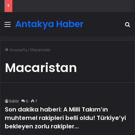
Antakya Haber
Menü
A
Anasayfa
/
Macaristan
Macaristan
Editör
0
7
Son dakika haberi: A Milli Takım’ın
muhtemel rakipleri belli oldu! Türkiye’yi
bekleyen zorlu rakipler…