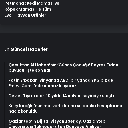
Petmona : Kedi Maması ve
Köpek Maması İle Tüm
Evcil Hayvan Ürünleri
En Güncel Haberler
Çocuktan Al Haberi’nin ‘Güneş Çocuğu’ Poyraz Fidan
büyüdü! İşte son hali!
Fatih Erbakan: Bir yanda ABD, bir yanda YPG biz de
Emevi Camii’nde namaz kılıyoruz
Devlet Tiyatroları 10 yılda 14 milyon seyirciye ulaştı
Kılıçdaroğlu’nun mal varlıklarına ve banka hesaplarına
haciz konuldu
Gaziantep’in Dijital Vizyonu Serjoy, Gaziantep
Üniversitesi Teknopark’tan Dünyaya Açılıyor