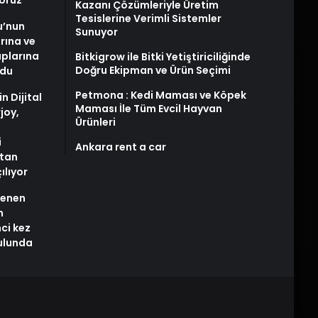
yoruz
Kazanı Çözümleriyle Üretim
Tesislerine Verimli Sistemler
u’nun
Sunuyor
arına ve
plarına
Bitkigrow ile Bitki Yetiştiriciliğinde
Doğru Ekipman ve Ürün Seçimi
ldu
Petmona : Kedi Maması ve Köpek
n Dijital
Maması İle Tüm Evcil Hayvan
joy,
Ürünleri
i
Ankara rent a car
tan
ılıyor
stenen
n
nci kez
rulunda