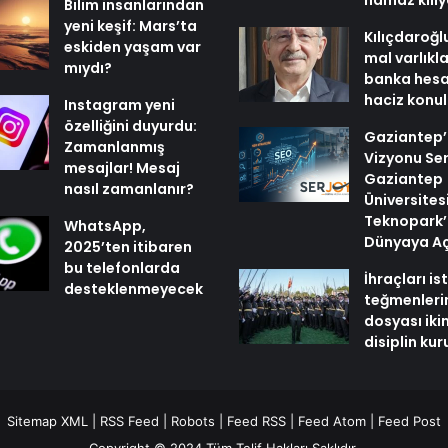
namaz kılı
Bilim insanlarından
yeni keşif: Mars’ta
Kılıçdaroğl
eskiden yaşam var
mal varlıkl
mıydı?
banka hesa
haciz konu
Instagram yeni
özelliğini duyurdu:
Gaziantep’i
Zamanlanmış
Vizyonu Ser
mesajlar! Mesaj
Gaziantep
nasıl zamanlanır?
Üniversites
Teknopark’
WhatsApp,
Dünyaya Aç
2025’ten itibaren
bu telefonlarda
İhraçları i
desteklenmeyecek
teğmenleri
dosyası iki
disiplin ku
Sitemap XML
|
RSS Feed
|
Robots
|
Feed RSS
|
Feed Atom
|
Feed Post