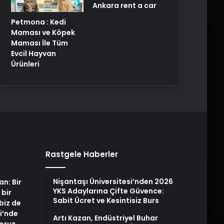
Ankara rent a car
Petmona : Kedi
Maması ve Köpek
Maması İle Tüm
Evcil Hayvan
Ürünleri
Rastgele Haberler
Nişantaşı Üniversitesi’nden 2026
an: Bir
YKS Adaylarına Çifte Güvence:
 bir
Sabit Ücret ve Kesintisiz Burs
biz de
i’nde
Artı Kazan, Endüstriyel Buhar