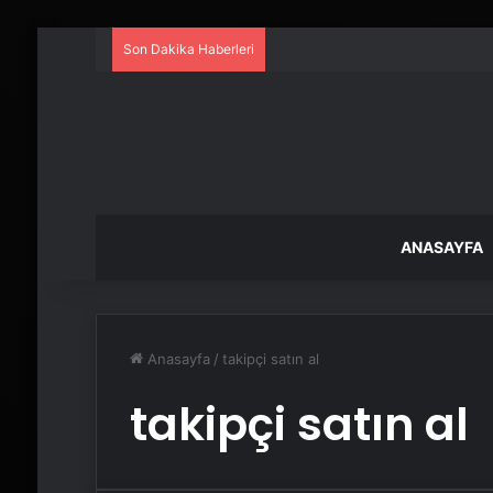
Son Dakika Haberleri
ANASAYFA
Anasayfa
/
takipçi satın al
takipçi satın al