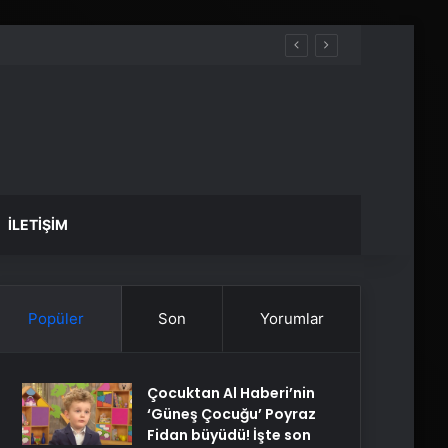
İLETIŞIM
Popüler
Son
Yorumlar
Çocuktan Al Haberi’nin
‘Güneş Çocuğu’ Poyraz
Fidan büyüdü! İşte son