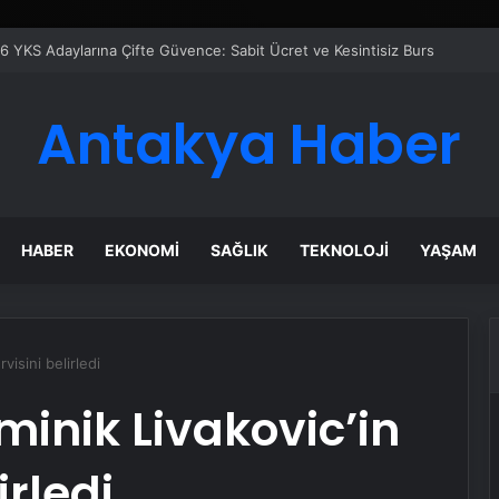
azanı Çözümleriyle Üretim Tesislerine Verimli Sistemler Sunuyor
Antakya Haber
HABER
EKONOMI
SAĞLIK
TEKNOLOJI
YAŞAM
isini belirledi
inik Livakovic’in
irledi