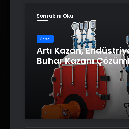
Sonrakini Oku
Genel
Artı Kazan, Endüstriy
Buhar Kazanı Çözüml
Üretim Tesislerine Ve
Sistemler Sunuyor