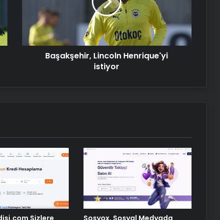
Nişantaşı Üniversitesi’nden 2026 YKS
Adaylarına Çifte Güvence: Sabit
Ücret ve Kesintisiz Burs
Artı Kazan, Endüstriyel Buhar Kazanı
Başakşehir, Lincoln Henrique'yi
Çözümleriyle Üretim Tesislerine
istiyor
Verimli Sistemler Sunuyor
Bitkigrow ile Bitki Yetiştiriciliğinde
Doğru Ekipman ve Ürün Seçimi
Petmona : Kedi Maması ve Köpek
Maması İle Tüm Evcil Hayvan
Ürünleri
Ankara rent a car
disi.com Sizlere
Sosyox, Sosyal Medyada