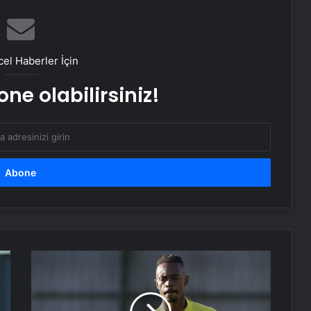
Porego ile Kargo Süreçlerinizi Daha
Kolay Yönetin
el Haberler İçin
Sevinçler Sağlık: Trusted Hygiene
ne olabilirsiniz!
Product Manufacturer in Turkey
Esat Bey Shop ile Sosyal Medya
Hizmetlerinde Güçlü Panel
Deneyimi
Eşya Depolama Rehberi
Serjoy : Dijital Medya Ajansı, Google
Başakşehir,
Reklam Ajansı, SEO Ajansı ve Web
Lincoln
Tasarım Ajansı
Henrique'yi
istiyor