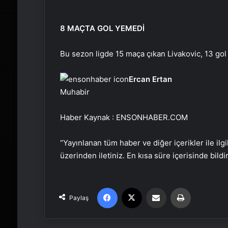
8 MAÇTA GOL YEMEDİ
Bu sezon ligde 15 maça çıkan Livakovic, 13 gol
Ercan Ertan
Muhabir
Haber Kaynak : ENSONHABER.COM
“Yayınlanan tüm haber ve diğer içerikler ile ilgil
üzerinden iletiniz. En kısa süre içerisinde bildi
Facebook
X
Email'den paylaş
Yaz
Paylaş