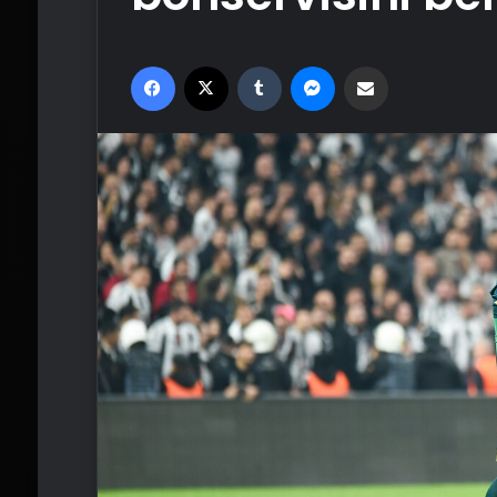
Facebook
X
Tumblr
Messenger
Email'den paylaş