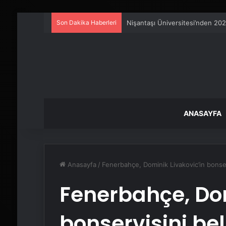
Son Dakika Haberleri
Artı Kazan, Endüstriyel Buhar K
ANASAYFA
Anasayfa
/
Fenerbahçe, Dominik Livakovic’in bonserv
Fenerbahçe, Dom
bonservisini bel