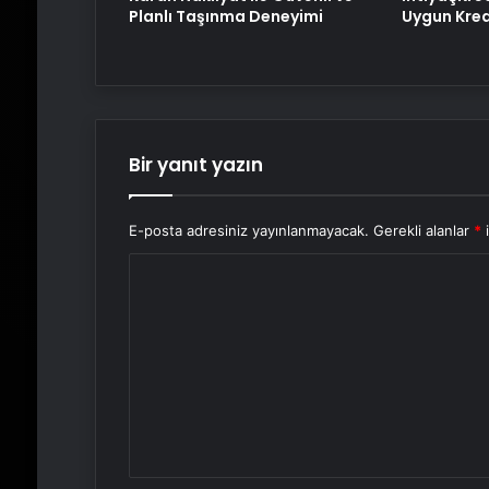
Planlı Taşınma Deneyimi
Uygun Kredi
Bir yanıt yazın
E-posta adresiniz yayınlanmayacak.
Gerekli alanlar
*
i
Y
o
r
u
m
*