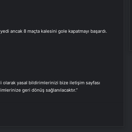
Porego ile Kargo Süreçlerinizi Daha
Kolay Yönetin
 yedi ancak 8 maçta kalesini gole kapatmayı başardı.
Sevinçler Sağlık: Trusted Hygiene
Product Manufacturer in Turkey
Esat Bey Shop ile Sosyal Medya
Hizmetlerinde Güçlü Panel
Deneyimi
i olarak yasal bildirimlerinizi bize iletişim sayfası
rimlerinize geri dönüş sağlanılacaktır.”
Eşya Depolama Rehberi
Serjoy : Dijital Medya Ajansı, Google
Reklam Ajansı, SEO Ajansı ve Web
Tasarım Ajansı