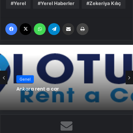
Yerel
Yerel Haberler
Zekeriya Kılıç
Facebook
X
WhatsApp
Telegram
Email'den paylaş
Yaz
Genel
Ankara rent a car