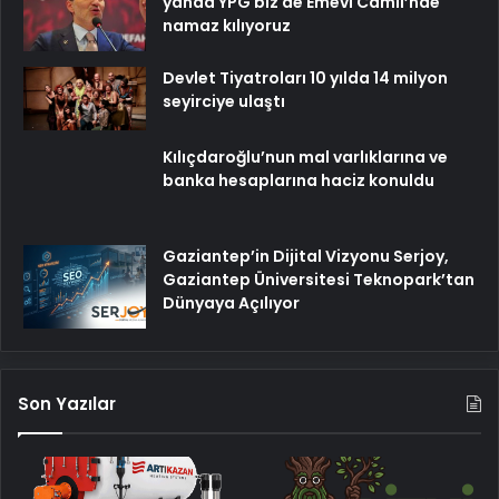
yanda YPG biz de Emevi Camii’nde
namaz kılıyoruz
Devlet Tiyatroları 10 yılda 14 milyon
seyirciye ulaştı
Kılıçdaroğlu’nun mal varlıklarına ve
banka hesaplarına haciz konuldu
Gaziantep’in Dijital Vizyonu Serjoy,
Gaziantep Üniversitesi Teknopark’tan
Dünyaya Açılıyor
Son Yazılar