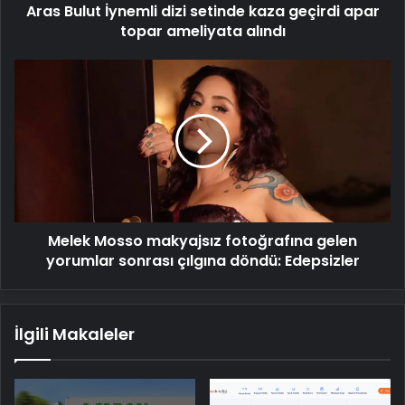
Aras Bulut İynemli dizi setinde kaza geçirdi apar
ameliyata
alındı
topar ameliyata alındı
Melek
Mosso
makyajsız
fotoğrafına
gelen
yorumlar
sonrası
çılgına
döndü:
Melek Mosso makyajsız fotoğrafına gelen
Edepsizler
yorumlar sonrası çılgına döndü: Edepsizler
İlgili Makaleler