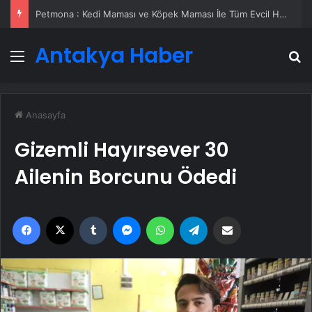
Petmona : Kedi Maması ve Köpek Maması İle Tüm Evcil Hayvan Ürünleri
Antakya Haber
Menü
A
Anasayfa
Gizemli Hayırsever 30
Ailenin Borcunu Ödedi
Facebook
X
Tumblr
Messenger
WhatsApp
Telegram
Email'den paylaş