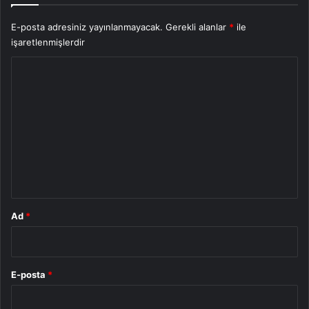
E-posta adresiniz yayınlanmayacak.
Gerekli alanlar
*
ile
işaretlenmişlerdir
Y
o
r
u
m
*
Ad
*
E-posta
*