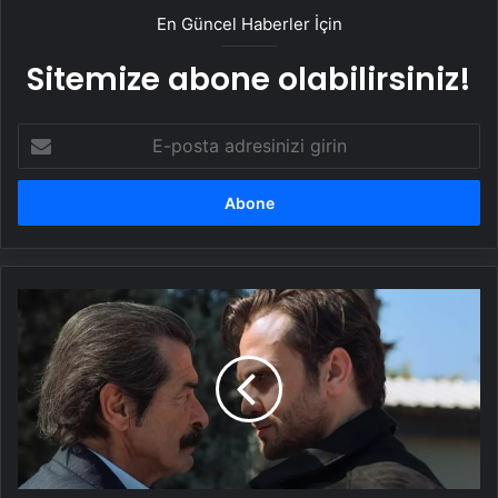
En Güncel Haberler İçin
Sitemize abone olabilirsiniz!
E-
posta
adresinizi
girin
Aras
Bulut
İynemli
dizi
setinde
kaza
geçirdi
apar
topar