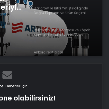
eriyle
Bitkigrow ile Bitki Yetiştiriciliğinde
Doğru Ekipman ve Ürün Seçimi
rimli
Petmona : Kedi Maması ve Köpek
Maması İle Tüm Evcil Hayvan
Ürünleri
Ankara rent a car
Porego ile Kargo Süreçlerinizi Daha
Kolay Yönetin
el Haberler İçin
Sevinçler Sağlık: Trusted Hygiene
ne olabilirsiniz!
Product Manufacturer in Turkey