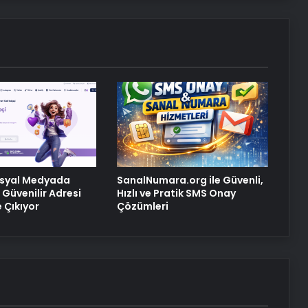
Bitkigrow ile Bitki Yetiştiriciliğinde
Doğru Ekipman ve Ürün Seçimi
Petmona : Kedi Maması ve Köpek
Maması İle Tüm Evcil Hayvan
Ürünleri
Ankara rent a car
osyal Medyada
SanalNumara.org ile Güvenli,
Güvenilir Adresi
Hızlı ve Pratik SMS Onay
 Çıkıyor
Çözümleri