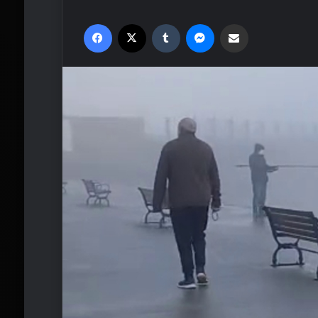
Facebook
X
Tumblr
Messenger
Email'den paylaş