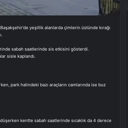
. Başakşehir’de yeşillik alanlarda çimlerin üstünde kırağı
ı.
inde sabah saatlerinde sis etkisini gösterdi.
ar sisle kaplandı.
rken, park halindeki bazı araçların camlarında ise buz
Porego ile Kargo Süreçlerinizi Daha
Kolay Yönetin
Sevinçler Sağlık: Trusted Hygiene
düşerken kentte sabah saatlerinde sıcaklık da 4 derece
Product Manufacturer in Turkey