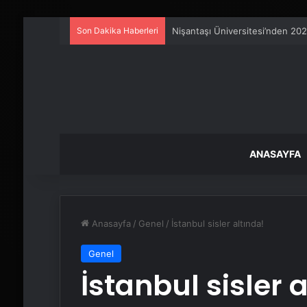
Son Dakika Haberleri
Artı Kazan, Endüstriyel Buhar K
ANASAYFA
Anasayfa
/
Genel
/
İstanbul sisler altında!
Genel
İstanbul sisler 