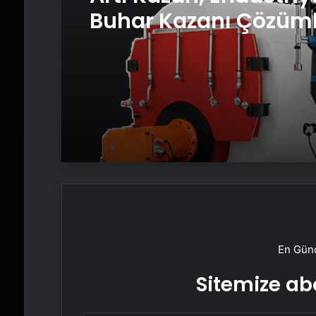
Buhar Kazanı Çözüml
Üretim Tesislerine Ve
Sistemler Sunuyor
En Günc
Sitemize abo