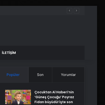
İLETIŞIM
Popüler
Son
Yorumlar
Çocuktan Al Haberi’nin
‘Güneş Çocuğu’ Poyraz
Fidan büyüdü! İşte son