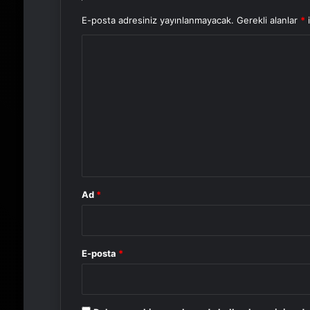
E-posta adresiniz yayınlanmayacak.
Gerekli alanlar
*
i
Y
o
r
u
m
*
Ad
*
E-posta
*