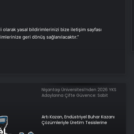
Esat Bey Shop ile Sosyal Medya
Hizmetlerinde Güçlü Panel
Deneyimi
i olarak yasal bildirimlerinizi bize iletişim sayfası
rimlerinize geri dönüş sağlanılacaktır.”
Eşya Depolama Rehberi
Serjoy : Dijital Medya Ajansı, Google
Reklam Ajansı, SEO Ajansı ve Web
Tasarım Ajansı
Nişantaşı Üniversitesi’nden 2026 YKS
Adaylarına Çifte Güvence: Sabit
Ücret ve Kesintisiz Burs
Artı Kazan, Endüstriyel Buhar Kazanı
Çözümleriyle Üretim Tesislerine
Verimli Sistemler Sunuyor
el