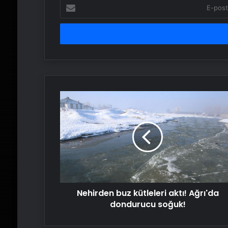
E-
posta
adresinizi
girin
Nehirden
buz
kütleleri
aktı!
Ağrı'da
dondurucu
soğuk!
Nehirden buz kütleleri aktı! Ağrı'da
dondurucu soğuk!