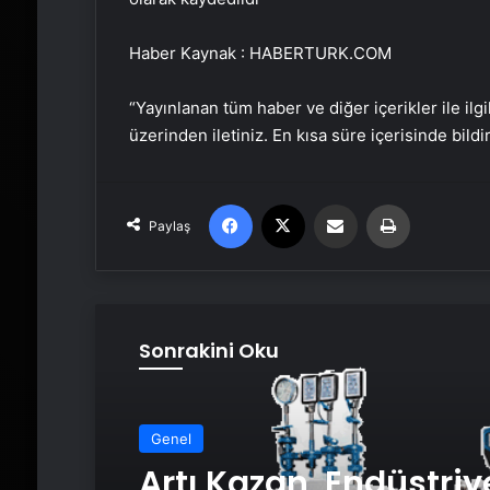
Haber Kaynak : HABERTURK.COM
“Yayınlanan tüm haber ve diğer içerikler ile ilgil
üzerinden iletiniz. En kısa süre içerisinde bildi
Facebook
X
Email'den paylaş
Yaz
Paylaş
Sonrakini Oku
Genel
Artı Kazan, Endüstriy