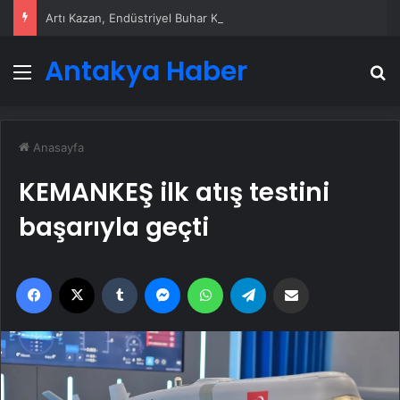
Artı Kazan, Endüstriyel Buhar Kazanı Çözümleriyle Üretim Tesislerine Verimli Sistemler Sunuyor
Antakya Haber
Menü
A
Anasayfa
KEMANKEŞ ilk atış testini
başarıyla geçti
Facebook
X
Tumblr
Messenger
WhatsApp
Telegram
Email'den paylaş