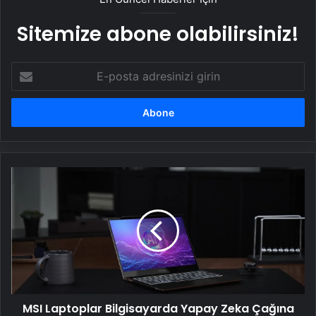
Sitemize abone olabilirsiniz!
E-
posta
adresinizi
girin
MSI
Laptoplar
Bilgisayarda
Yapay
Zeka
Çağına
Öncülük
Ediyor
MSI Laptoplar Bilgisayarda Yapay Zeka Çağına