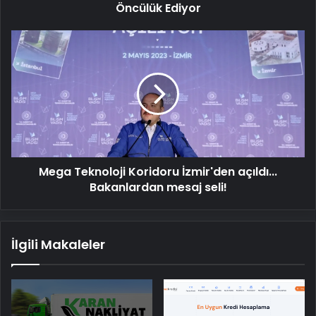
Öncülük Ediyor
Mega
Teknoloji
Koridoru
İzmir'den
açıldı...
Bakanlardan
mesaj
seli!
Mega Teknoloji Koridoru İzmir'den açıldı...
Bakanlardan mesaj seli!
İlgili Makaleler