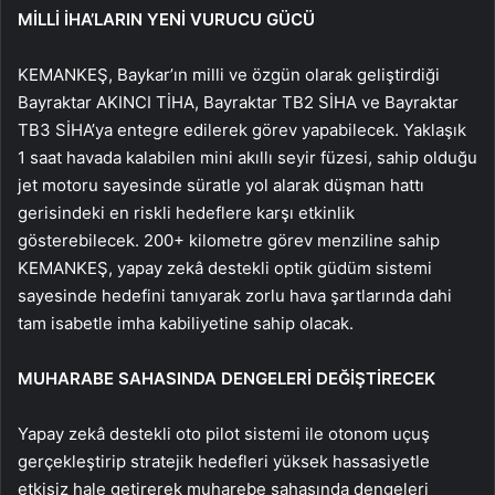
MİLLİ İHA’LARIN YENİ VURUCU GÜCÜ
KEMANKEŞ, Baykar’ın milli ve özgün olarak geliştirdiği
Bayraktar AKINCI TİHA, Bayraktar TB2 SİHA ve Bayraktar
TB3 SİHA’ya entegre edilerek görev yapabilecek. Yaklaşık
1 saat havada kalabilen mini akıllı seyir füzesi, sahip olduğu
jet motoru sayesinde süratle yol alarak düşman hattı
gerisindeki en riskli hedeflere karşı etkinlik
gösterebilecek. 200+ kilometre görev menziline sahip
KEMANKEŞ, yapay zekâ destekli optik güdüm sistemi
sayesinde hedefini tanıyarak zorlu hava şartlarında dahi
tam isabetle imha kabiliyetine sahip olacak.
MUHARABE SAHASINDA DENGELERİ DEĞİŞTİRECEK
Yapay zekâ destekli oto pilot sistemi ile otonom uçuş
gerçekleştirip stratejik hedefleri yüksek hassasiyetle
etkisiz hale getirerek muharebe sahasında dengeleri