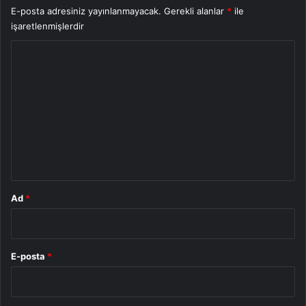
E-posta adresiniz yayınlanmayacak.
Gerekli alanlar
*
ile
işaretlenmişlerdir
Y
o
r
u
m
*
Ad
*
E-posta
*