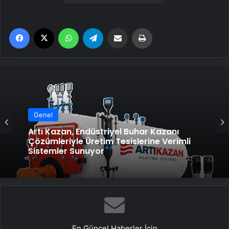
Facebook
X
WhatsApp
Telegram
Email'den paylaş
Yaz
Genel
Artı Kazan, Endüstriyel Buhar Kazanı
Çözümleriyle Üretim Tesislerine Verimli
Sistemler Sunuyor
En Güncel Haberler İçin