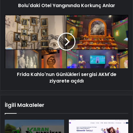
Bolu'daki Otel Yangınında Korkunç Anlar
Frida
Kahlo'nun
Günlükleri
sergisi
AKM'de
ziyarete
açıldı
Frida Kahlo'nun Günlükleri sergisi AKM'de
ziyarete açıldı
İlgili Makaleler