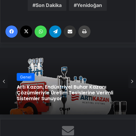
Son Dakika
Yenidoğan
Facebook
X
WhatsApp
Telegram
Email'den paylaş
Yaz
Genel
Artı Kazan, Endüstriyel Buhar Kazanı
Çözümleriyle Üretim Tesislerine Verimli
Sistemler Sunuyor