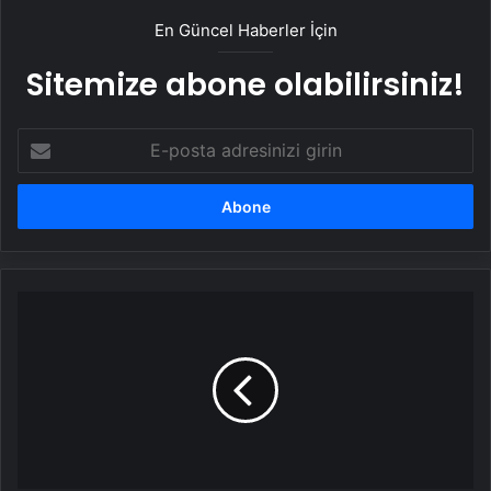
En Güncel Haberler İçin
Sitemize abone olabilirsiniz!
E-
posta
adresinizi
girin
Bolu'daki
Otel
Yangınında
Korkunç
Anlar