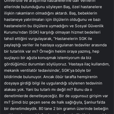
Üniversite ve araştırma hastanelerine dair verilerin
ellerinde bulunduğunu söyleyen Baş, özel hastanelere
ilişkin rakamların olmadığını aktardı. Baş, bebeklerin
hastaneye yatırılmaları için ölçülerin olduğunu ve bazı
hastanelerin bu ölçülere uymadığını ve Sosyal Güvenlik
Kurumu’ndan (SGK) karşılığı olmayan hizmet bedelleri
tahsil ettiğini vurgulayarak, “Hastanelerin SGK ile
paylaştığı veriler ile hastaya uygulanan tedaviler arasında
bir tutarlılık var mı? Örneğin hekim oraya yazmış, hep
suçlayıcı bir ağızla konuşmak istemiyorum da biz
gördüğümüz durumları söylüyoruz. ‘Hastaya ilaç kullandım,
mekanik ventilatör tedavisinde’, SGK’ya böyle bir
bildirimde bulunuyor. Ancak öbür tarafta hemşirenin
dosyaya girdiği bilgi ile uygulandığı söylenen tedavinin
alakası yok. Yani bu tutarlı mı değil mi? Bunu da o
denetimlerde denetleyeceğiz. Bir de uygunsuz girişim var
mı? Şimdi biz geçen sene de halk sağlığıyla, Şanlıurfa’da
bir denetimdeydik. 80 tane 2 bin gramın üzerinde bebeğin