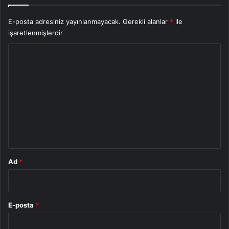
E-posta adresiniz yayınlanmayacak.
Gerekli alanlar
*
ile
işaretlenmişlerdir
Y
o
r
u
m
*
Ad
*
E-posta
*