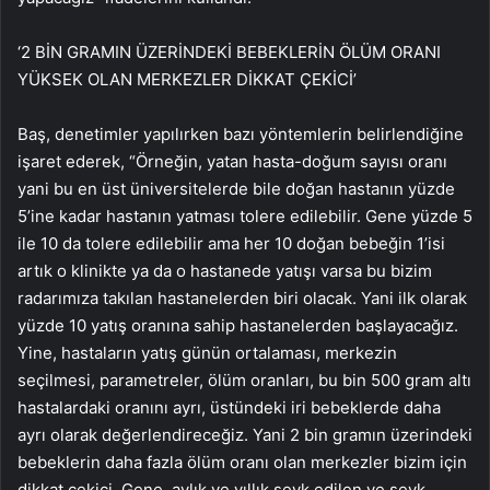
‘2 BİN GRAMIN ÜZERİNDEKİ BEBEKLERİN ÖLÜM ORANI
YÜKSEK OLAN MERKEZLER DİKKAT ÇEKİCİ’
Baş, denetimler yapılırken bazı yöntemlerin belirlendiğine
işaret ederek, “Örneğin, yatan hasta-doğum sayısı oranı
yani bu en üst üniversitelerde bile doğan hastanın yüzde
5’ine kadar hastanın yatması tolere edilebilir. Gene yüzde 5
ile 10 da tolere edilebilir ama her 10 doğan bebeğin 1’isi
artık o klinikte ya da o hastanede yatışı varsa bu bizim
radarımıza takılan hastanelerden biri olacak. Yani ilk olarak
yüzde 10 yatış oranına sahip hastanelerden başlayacağız.
Yine, hastaların yatış günün ortalaması, merkezin
seçilmesi, parametreler, ölüm oranları, bu bin 500 gram altı
hastalardaki oranını ayrı, üstündeki iri bebeklerde daha
ayrı olarak değerlendireceğiz. Yani 2 bin gramın üzerindeki
bebeklerin daha fazla ölüm oranı olan merkezler bizim için
dikkat çekici. Gene, aylık ve yıllık sevk edilen ve sevk