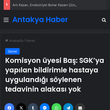
Artı Kazan, Endüstriyel Buhar Kazanı Çözümleriyle Üretim Tesislerine Verimli Sistemler Sunuyor
Antakya Haber
Menü
A
Anasayfa
/
Genel
Genel
Komisyon üyesi Baş: SGK’ya
yapılan bildirimle hastaya
uygulandığı söylenen
tedavinin alakası yok
Facebook
X
Tumblr
Messenger
WhatsApp
Telegram
Email'den paylaş