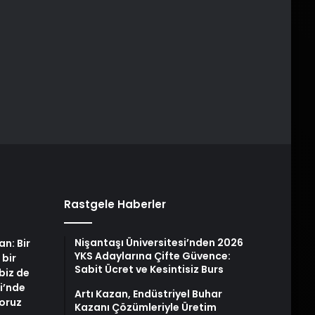
Rastgele Haberler
Nişantaşı Üniversitesi’nden 2026
an: Bir
YKS Adaylarına Çifte Güvence:
 bir
Sabit Ücret ve Kesintisiz Burs
biz de
i’nde
Artı Kazan, Endüstriyel Buhar
yoruz
Kazanı Çözümleriyle Üretim