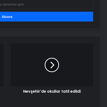
Esat Bey Shop ile Sosyal Medya
Hizmetlerinde Güçlü Panel
Deneyimi
Eşya Depolama Rehberi
Serjoy : Dijital Medya Ajansı, Google
Nevşehir'de
Reklam Ajansı, SEO Ajansı ve Web
okullar
Tasarım Ajansı
tatil
edildi
Nişantaşı Üniversitesi’nden 2026 YKS
Adaylarına Çifte Güvence: Sabit
Ücret ve Kesintisiz Burs
Artı Kazan, Endüstriyel Buhar Kazanı
Nevşehir'de okullar tatil edildi
Çözümleriyle Üretim Tesislerine
Verimli Sistemler Sunuyor