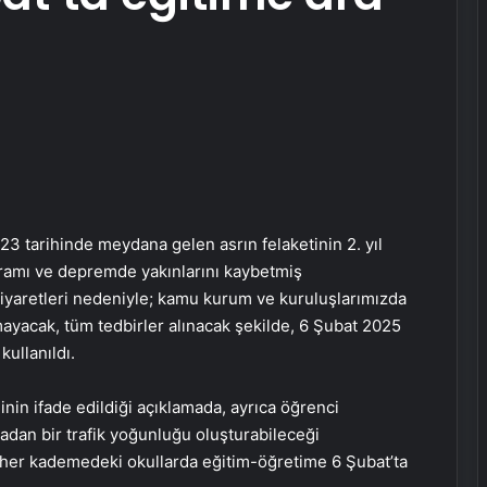
023 tarihinde meydana gelen asrın felaketinin 2. yıl
amı ve depremde yakınlarını kaybetmiş
ziyaretleri nedeniyle; kamu kurum ve kuruluşlarımızda
ayacak, tüm tedbirler alınacak şekilde, 6 Şubat 2025
Porego ile Kargo Süreçlerinizi Daha
anıldı.​​​​​​
Kolay Yönetin
nin ifade edildiği açıklamada, ayrıca öğrenci
ladan bir trafik yoğunluğu oluşturabileceği
Sevinçler Sağlık: Trusted Hygiene
l her kademedeki okullarda eğitim-öğretime 6 Şubat’ta
Product Manufacturer in Turkey