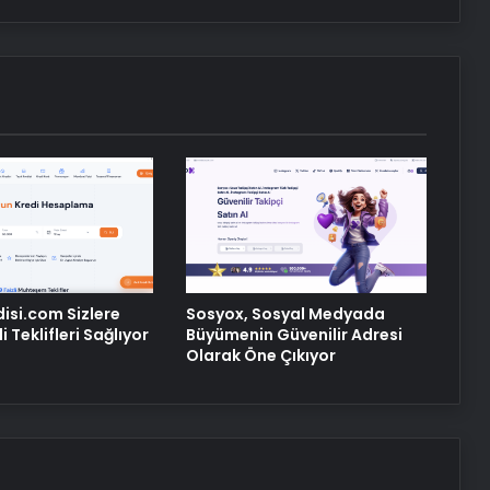
Bitkigrow ile Bitki Yetiştiriciliğinde
Doğru Ekipman ve Ürün Seçimi
Petmona : Kedi Maması ve Köpek
Maması İle Tüm Evcil Hayvan
Ürünleri
Ankara rent a car
disi.com Sizlere
Sosyox, Sosyal Medyada
 Teklifleri Sağlıyor
Büyümenin Güvenilir Adresi
Olarak Öne Çıkıyor