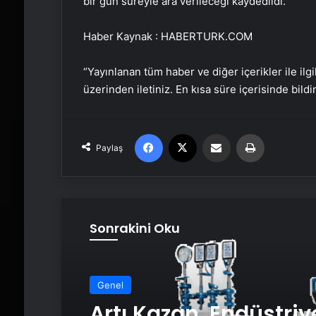
bir gün süreyle ara verileceği kaydedildi.
Haber Kaynak : HABERTURK.COM
“Yayınlanan tüm haber ve diğer içerikler ile ilgil
üzerinden iletiniz. En kısa süre içerisinde bildi
Facebook
X
Email'den paylaş
Yaz
Paylaş
Sonrakini Oku
Genel
Artı Kazan, Endüstriy