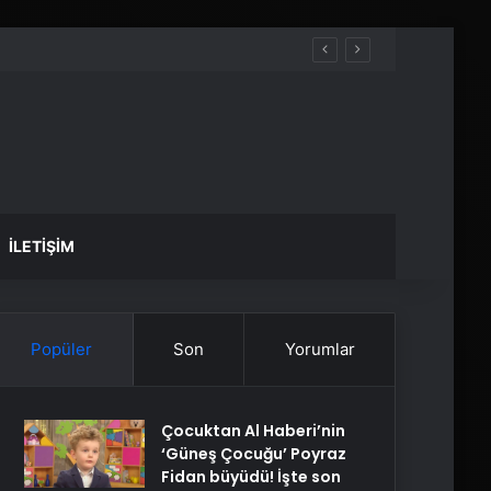
İLETIŞIM
Popüler
Son
Yorumlar
Çocuktan Al Haberi’nin
‘Güneş Çocuğu’ Poyraz
Fidan büyüdü! İşte son