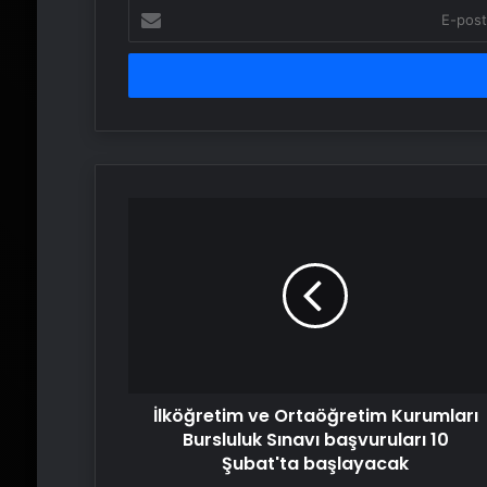
E-
posta
adresinizi
girin
İlköğretim
ve
Ortaöğretim
Kurumları
Bursluluk
Sınavı
başvuruları
10
Şubat'ta
İlköğretim ve Ortaöğretim Kurumları
başlayacak
Bursluluk Sınavı başvuruları 10
Şubat'ta başlayacak