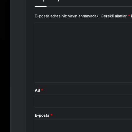
E-posta adresiniz yayınlanmayacak.
Gerekli alanlar
*
i
Y
o
r
u
m
*
Ad
*
E-posta
*