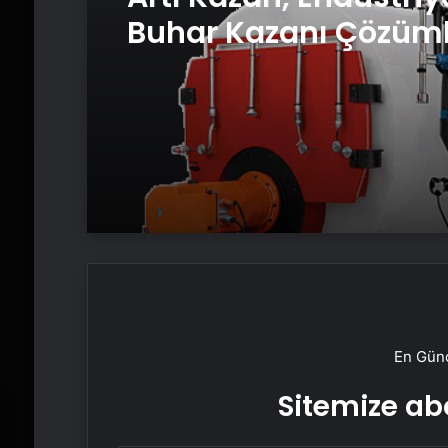
Buhar Kazanı Çözüml
Üretim Tesislerine Ve
Sistemler Sunuyor
En Günc
Sitemize abo