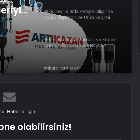
eriyle
Bitkigrow ile Bitki Yetiştiriciliğinde
Doğru Ekipman ve Ürün Seçimi
rimli
Petmona : Kedi Maması ve Köpek
Maması İle Tüm Evcil Hayvan
Ürünleri
Ankara rent a car
Porego ile Kargo Süreçlerinizi Daha
Kolay Yönetin
el Haberler İçin
Sevinçler Sağlık: Trusted Hygiene
ne olabilirsiniz!
Product Manufacturer in Turkey