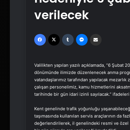
verilecek
Facebook
X
Tumblr
Messenger
Email'den paylaş
Valilikten yapılan yazılı açıklamada, “6 Şubat 2
dönümünde ilimizde düzenlenecek anma progr
vatandaşlarımız tarafından yapılacak mezarlık 
çalışan personelimiz, kamu hizmetlerini aksatm
tarihinde bir gün idari izinli sayılacak.” ifadeleri kull
Kent genelinde trafik yoğunluğu yaşanabileceği
taşımasında kullanılan servis araçlarının da faz
değerlendirilerek, il genelindeki resmi ve öze