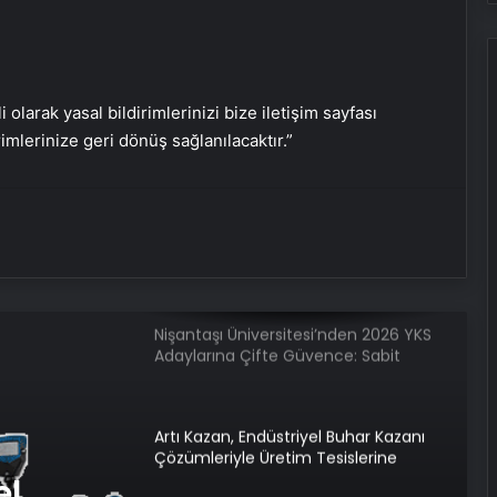
Esat Bey Shop ile Sosyal Medya
Hizmetlerinde Güçlü Panel
Deneyimi
i olarak yasal bildirimlerinizi bize iletişim sayfası
rimlerinize geri dönüş sağlanılacaktır.”
Eşya Depolama Rehberi
Serjoy : Dijital Medya Ajansı, Google
Reklam Ajansı, SEO Ajansı ve Web
Tasarım Ajansı
Nişantaşı Üniversitesi’nden 2026 YKS
Adaylarına Çifte Güvence: Sabit
Ücret ve Kesintisiz Burs
Artı Kazan, Endüstriyel Buhar Kazanı
Çözümleriyle Üretim Tesislerine
Verimli Sistemler Sunuyor
el