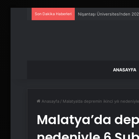
Son Dakika Haberleri
Artı Kazan, Endüstriyel Buhar K
ANASAYFA
Anasayfa
/
Malatya’da depremin ikinci yılı nedeniyl
Malatya’da depr
nedeniyle 6 Şub