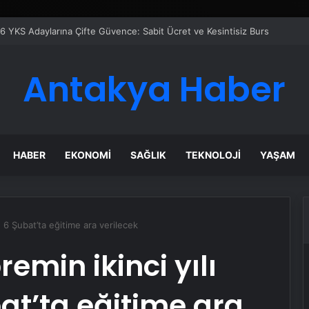
azanı Çözümleriyle Üretim Tesislerine Verimli Sistemler Sunuyor
Antakya Haber
HABER
EKONOMI
SAĞLIK
TEKNOLOJI
YAŞAM
e 6 Şubat’ta eğitime ara verilecek
emin ikinci yılı
at’ta eğitime ara